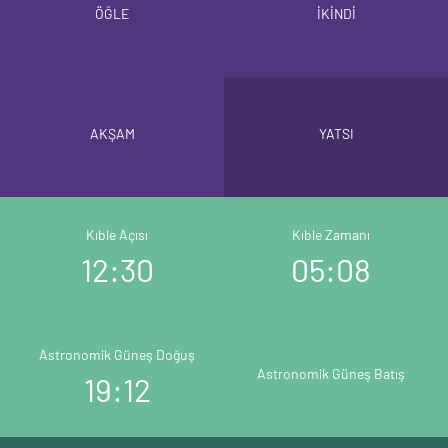
ÖĞLE
İKİNDİ
AKŞAM
YATSI
Kıble Açısı
Kıble Zamanı
12:30
05:08
Astronomik Güneş Doğuş
Astronomik Güneş Batış
19:12