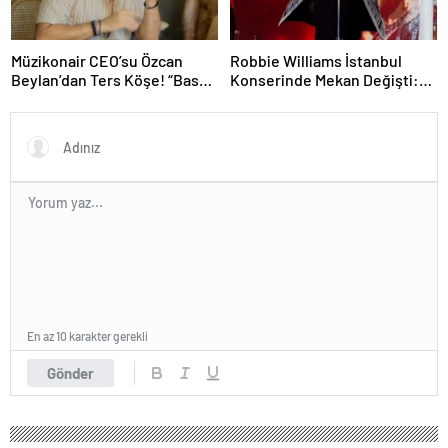
Müzikonair CEO’su Özcan
Robbie Williams İstanbul
Beylan’dan Ters Köşe! “Bas
Konserinde Mekan Değişti:
Git” ile Müzik Kariyerine İlk
Heyecan Ataköy Marina’ya
Adımını Attı!
Taşındı!
En az 10 karakter gerekli
Gönder