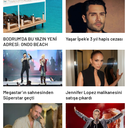
BODRUM’DA BU YAZIN YENİ
Yaşar İpek’e 3 yıl hapis cezası
ADRESİ: ONDO BEACH
Megastar’ın sahnesinden
Jennifer Lopez malikanesini
Süperstar geçti
satışa çıkardı