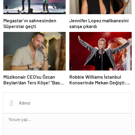
Megastar’ın sahnesinden
Jennifer Lopez malikanesini
Süperstar geçti
satışa çıkardı
Müzikonair CEO’su Özcan
Robbie Williams İstanbul
Beylan’dan Ters Köşe! “Bas
Konserinde Mekan Değişti:
Git” ile Müzik Kariyerine İlk
Heyecan Ataköy Marina’ya
Adımını Attı!
Taşındı!