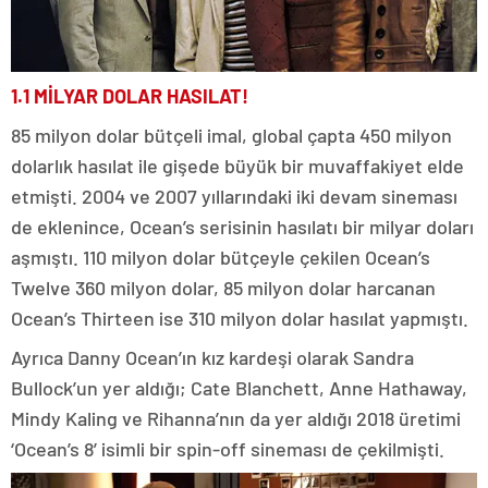
1.1 MİLYAR DOLAR HASILAT!
85 milyon dolar bütçeli imal, global çapta 450 milyon
dolarlık hasılat ile gişede büyük bir muvaffakiyet elde
etmişti. 2004 ve 2007 yıllarındaki iki devam sineması
de eklenince, Ocean’s serisinin hasılatı bir milyar doları
aşmıştı. 110 milyon dolar bütçeyle çekilen Ocean’s
Twelve 360 milyon dolar, 85 milyon dolar harcanan
Ocean’s Thirteen ise 310 milyon dolar hasılat yapmıştı.
Ayrıca Danny Ocean’ın kız kardeşi olarak Sandra
Bullock’un yer aldığı; Cate Blanchett, Anne Hathaway,
Mindy Kaling ve Rihanna’nın da yer aldığı 2018 üretimi
‘Ocean’s 8’ isimli bir spin-off sineması de çekilmişti.