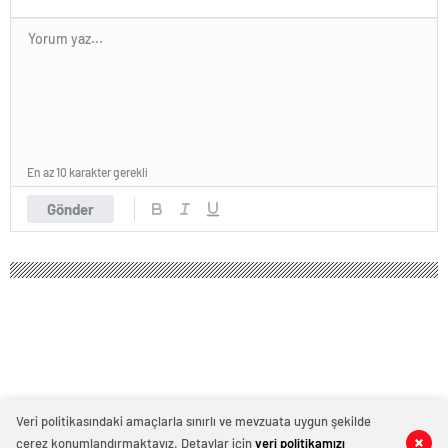
En az 10 karakter gerekli
Gönder
Veri politikasındaki amaçlarla sınırlı ve mevzuata uygun şekilde
çerez konumlandırmaktayız. Detaylar için
veri politikamızı
0
0
0
0