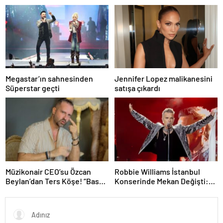
Megastar’ın sahnesinden
Jennifer Lopez malikanesini
Süperstar geçti
satışa çıkardı
Müzikonair CEO’su Özcan
Robbie Williams İstanbul
Beylan’dan Ters Köşe! “Bas
Konserinde Mekan Değişti:
Git” ile Müzik Kariyerine İlk
Heyecan Ataköy Marina’ya
Adımını Attı!
Taşındı!