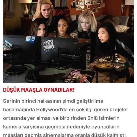
DÜŞÜK MAAŞLA OYNADILAR!
Serinin birinci halkasının şimdi geliştirilme
basamağında Hollywood’da en çok ilgi gören projeler
ortasında yer alması ve birbirinden ünlü isimlerin
kamera karşısına geçmesi nedeniyle oyuncuların
maaşları geçmiş sinemalarına oranla düşük kalmıştı.