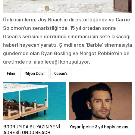
Ünlü isimlerin, Joy Roach’ın direktörlüğünde ve Carrie
Solomon’un senaristliğinde, 15 yıl ortadan sonra
Ocean’s serisinin dördüncü sineması için sete çıkacağı
haberi heyecan yarattı. Şimdilerde ‘Barbie’ sinemasıyla
gündemde olan Ryan Gosling ve Margot Robbie’nin de
üretimde rol alabileceği konuşuluyor.
Filmi
Milyon Dolar
Ocean's
BODRUM’DA BU YAZIN YENİ
Yaşar İpek’e 3 yıl hapis cezası
ADRESİ: ONDO BEACH