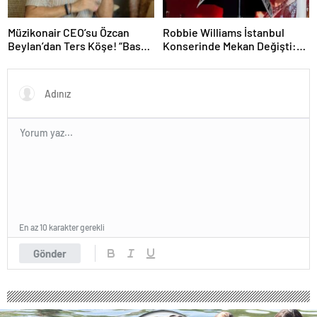
Müzikonair CEO’su Özcan
Robbie Williams İstanbul
Beylan’dan Ters Köşe! “Bas
Konserinde Mekan Değişti:
Git” ile Müzik Kariyerine İlk
Heyecan Ataköy Marina’ya
Adımını Attı!
Taşındı!
En az 10 karakter gerekli
Gönder