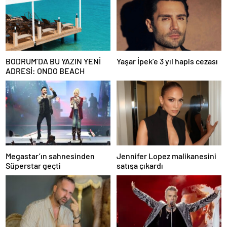
BODRUM’DA BU YAZIN YENİ
Yaşar İpek’e 3 yıl hapis cezası
ADRESİ: ONDO BEACH
Megastar’ın sahnesinden
Jennifer Lopez malikanesini
Süperstar geçti
satışa çıkardı