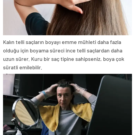
Kalın telli saçların boyayı emme mühleti daha fazla
olduğu için boyama süreci ince telli saçlardan daha
uzun sürer. Kuru bir saç tipine sahipseniz, boya çok
süratli emilebilir.