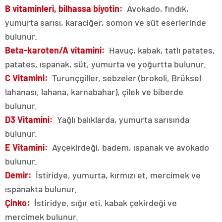
B vitaminleri, bilhassa biyotin:
Avokado, fındık,
yumurta sarısı, karaciğer, somon ve süt eserlerinde
bulunur.
Beta-karoten/A vitamini:
Havuç, kabak, tatlı patates,
patates, ıspanak, süt, yumurta ve yoğurtta bulunur.
C Vitamini:
Turunçgiller, sebzeler (brokoli, Brüksel
lahanası, lahana, karnabahar), çilek ve biberde
bulunur.
D3 Vitamini:
Yağlı balıklarda, yumurta sarısında
bulunur.
E Vitamini:
Ayçekirdeği, badem, ıspanak ve avokado
bulunur.
Demir:
İstiridye, yumurta, kırmızı et, mercimek ve
ıspanakta bulunur.
Çinko:
İstiridye, sığır eti, kabak çekirdeği ve
mercimek bulunur.