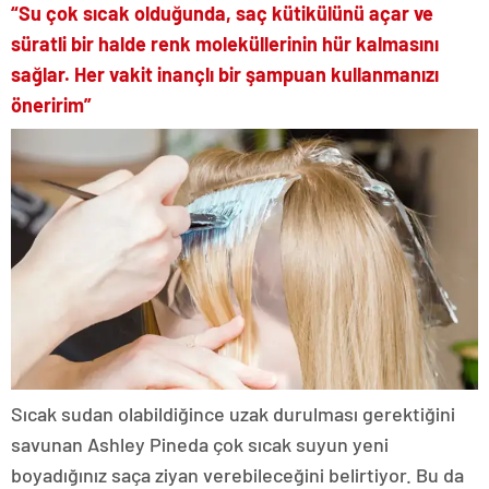
“Su çok sıcak olduğunda, saç kütikülünü açar ve
süratli bir halde renk moleküllerinin hür kalmasını
sağlar. Her vakit inançlı bir şampuan kullanmanızı
öneririm”
Sıcak sudan olabildiğince uzak durulması gerektiğini
savunan Ashley Pineda çok sıcak suyun yeni
boyadığınız saça ziyan verebileceğini belirtiyor. Bu da