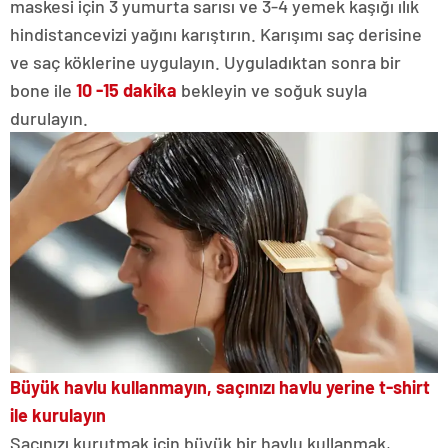
maskesi için 3 yumurta sarısı ve 3-4 yemek kaşığı ılık
hindistancevizi yağını karıştırın. Karışımı saç derisine
ve saç köklerine uygulayın. Uyguladıktan sonra bir
bone ile
10 -15 dakika
bekleyin ve soğuk suyla
durulayın.
Büyük havlu kullanmayın, saçınızı havlu yerine t-shirt
ile kurulayın
Saçınızı kurutmak için büyük bir havlu kullanmak,