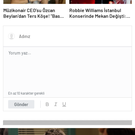
Müzikonair CEO’su Özcan
Robbie Williams İstanbul
Beylan’dan Ters Köşe! “Bas
Konserinde Mekan Değişti:
Git” ile Müzik Kariyerine İlk
Heyecan Ataköy Marina’ya
Adımını Attı!
Taşındı!
En az 10 karakter gerekli
Gönder