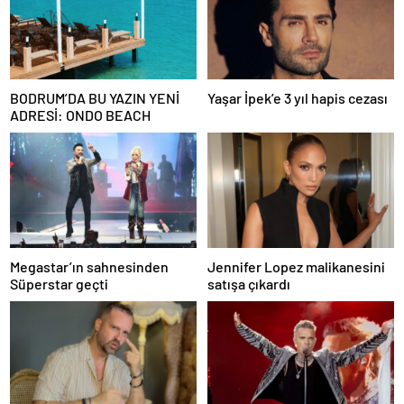
BODRUM’DA BU YAZIN YENİ
Yaşar İpek’e 3 yıl hapis cezası
ADRESİ: ONDO BEACH
Megastar’ın sahnesinden
Jennifer Lopez malikanesini
Süperstar geçti
satışa çıkardı