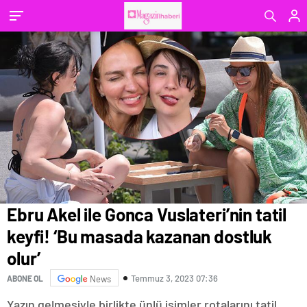
Ebru Akel ile Gonca Vuslateri’nin tatil
keyfi! ‘Bu masada kazanan dostluk
olur’
Temmuz 3, 2023 07:36
ABONE OL
News
Yazın gelmesiyle birlikte ünlü isimler rotalarını tatil