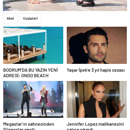
Akel
Vuslateri
BODRUM’DA BU YAZIN YENİ
Yaşar İpek’e 3 yıl hapis cezası
ADRESİ: ONDO BEACH
Megastar’ın sahnesinden
Jennifer Lopez malikanesini
Süperstar geçti
satışa çıkardı