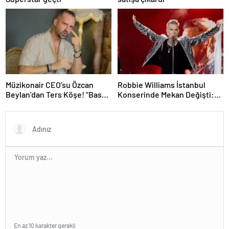
Müzikonair CEO’su Özcan
Robbie Williams İstanbul
Beylan’dan Ters Köşe! “Bas
Konserinde Mekan Değişti:
Git” ile Müzik Kariyerine İlk
Heyecan Ataköy Marina’ya
Adımını Attı!
Taşındı!
En az 10 karakter gerekli