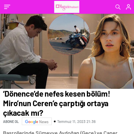
‘Dönence’de nefes kesen bölüm!
Miro’nun Ceren’e çarptığı ortaya
çıkacak mı?
Temmuz 11, 2023 21:36
ABONE OL
News
Başrollerinde Sümeyye Aydoğan (Gece) ve Caner