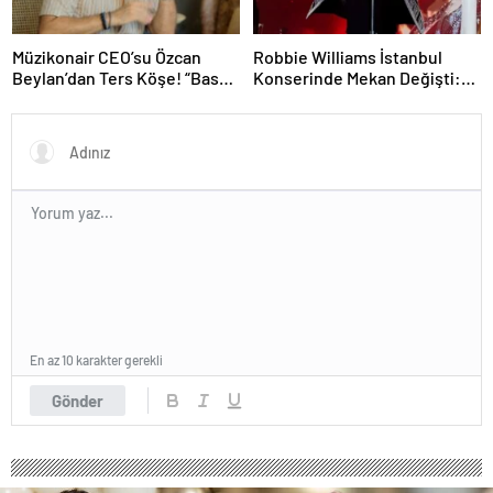
Müzikonair CEO’su Özcan
Robbie Williams İstanbul
Beylan’dan Ters Köşe! “Bas
Konserinde Mekan Değişti:
Git” ile Müzik Kariyerine İlk
Heyecan Ataköy Marina’ya
Adımını Attı!
Taşındı!
En az 10 karakter gerekli
Gönder