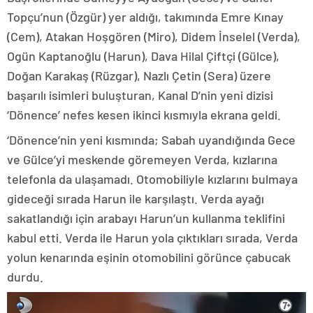
Topçu’nun (Özgür) yer aldığı, takımında Emre Kınay
(Cem), Atakan Hoşgören (Miro), Didem İnselel (Verda),
Ogün Kaptanoğlu (Harun), Dava Hilal Çiftçi (Gülce),
Doğan Karakaş (Rüzgar), Nazlı Çetin (Sera) üzere
başarılı isimleri buluşturan, Kanal D’nin yeni dizisi
‘Dönence’ nefes kesen ikinci kısmıyla ekrana geldi.
‘Dönence’nin yeni kısmında; Sabah uyandığında Gece
ve Gülce’yi meskende göremeyen Verda, kızlarına
telefonla da ulaşamadı. Otomobiliyle kızlarını bulmaya
gideceği sırada Harun ile karşılaştı. Verda ayağı
sakatlandığı için arabayı Harun’un kullanma teklifini
kabul etti. Verda ile Harun yola çıktıkları sırada, Verda
yolun kenarında eşinin otomobilini görünce çabucak
durdu.