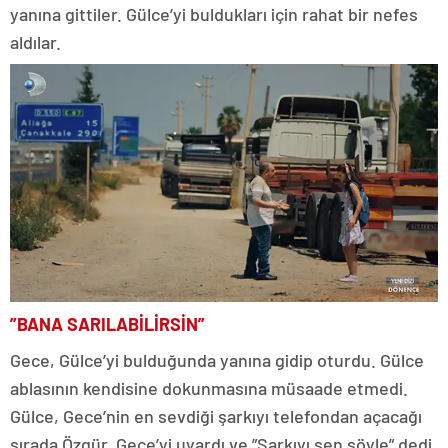
yanına gittiler. Gülce’yi buldukları için rahat bir nefes
aldılar.
”BANA SARILABİLİRSİN”
Gece, Gülce’yi bulduğunda yanına gidip oturdu. Gülce
ablasının kendisine dokunmasına müsaade etmedi.
Gülce, Gece’nin en sevdiği şarkıyı telefondan açacağı
sırada Özgür, Gece’yi uyardı ve ”Şarkıyı sen söyle” dedi.