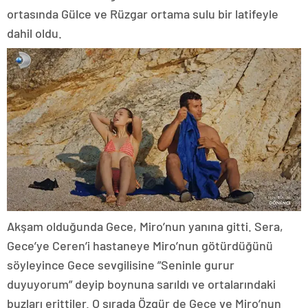
ortasında Gülce ve Rüzgar ortama sulu bir latifeyle
dahil oldu.
Akşam olduğunda Gece, Miro’nun yanına gitti. Sera,
Gece’ye Ceren’i hastaneye Miro’nun götürdüğünü
söyleyince Gece sevgilisine ”Seninle gurur
duyuyorum” deyip boynuna sarıldı ve ortalarındaki
buzları erittiler. O sırada Özgür de Gece ve Miro’nun