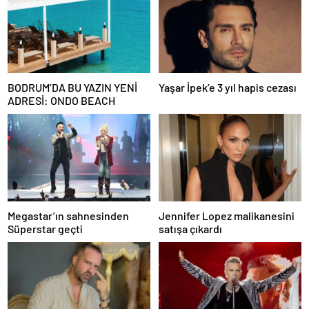
BODRUM’DA BU YAZIN YENİ
Yaşar İpek’e 3 yıl hapis cezası
ADRESİ: ONDO BEACH
Megastar’ın sahnesinden
Jennifer Lopez malikanesini
Süperstar geçti
satışa çıkardı