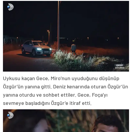
Uykusu kaçan Gece, Miro’nun uyuduğunu düşünüp
Özgür’ün yanına gitti. Deniz kenarında oturan Özgür’ün
yanına oturdu ve sohbet ettiler. Gece, Foça’yı
sevmeye başladığını Özgür’e itiraf etti.