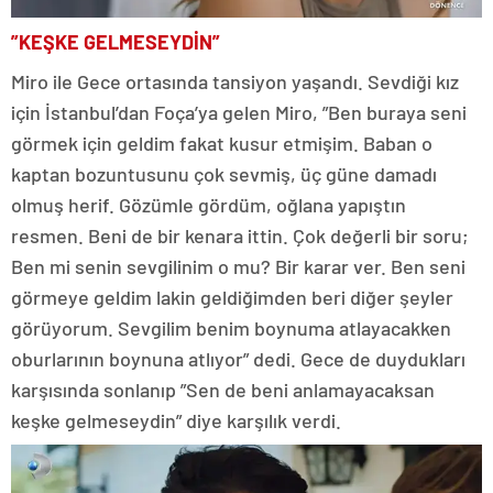
”KEŞKE GELMESEYDİN”
Miro ile Gece ortasında tansiyon yaşandı. Sevdiği kız
için İstanbul’dan Foça’ya gelen Miro, ”Ben buraya seni
görmek için geldim fakat kusur etmişim. Baban o
kaptan bozuntusunu çok sevmiş, üç güne damadı
olmuş herif. Gözümle gördüm, oğlana yapıştın
resmen. Beni de bir kenara ittin. Çok değerli bir soru;
Ben mi senin sevgilinim o mu? Bir karar ver. Ben seni
görmeye geldim lakin geldiğimden beri diğer şeyler
görüyorum. Sevgilim benim boynuma atlayacakken
oburlarının boynuna atlıyor” dedi. Gece de duydukları
karşısında sonlanıp ”Sen de beni anlamayacaksan
keşke gelmeseydin” diye karşılık verdi.