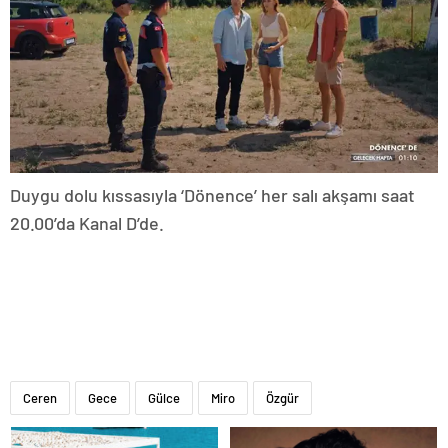
Duygu dolu kıssasıyla ‘Dönence’ her salı akşamı saat
20.00’da Kanal D’de.
Ceren
Gece
Gülce
Miro
Özgür