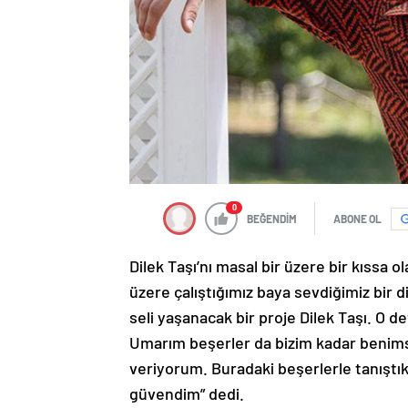
0
BEĞENDİM
ABONE OL
Dilek Taşı’nı masal bir üzere bir kıssa 
üzere çalıştığımız baya sevdiğimiz bir d
seli yaşanacak bir proje Dilek Taşı. O de
Umarım beşerler da bizim kadar benimse
veriyorum. Buradaki beşerlerle tanıştı
güvendim” dedi.