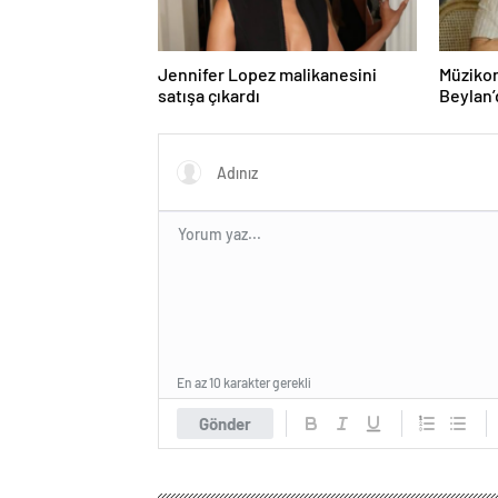
Jennifer Lopez malikanesini
Müzikon
satışa çıkardı
Beylan’
ile Müzi
Attı!
En az 10 karakter gerekli
Gönder