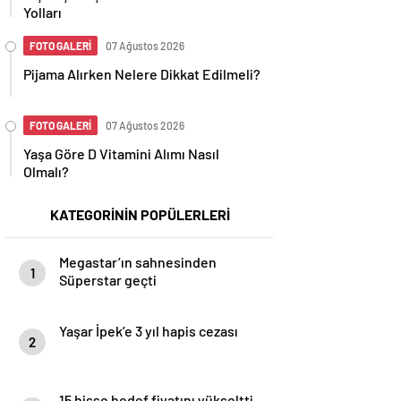
Yolları
FOTO GALERİ
07 Ağustos 2026
Pijama Alırken Nelere Dikkat Edilmeli?
FOTO GALERİ
07 Ağustos 2026
Yaşa Göre D Vitamini Alımı Nasıl
Olmalı?
KATEGORİNİN POPÜLERLERİ
Megastar’ın sahnesinden
1
Süperstar geçti
Yaşar İpek’e 3 yıl hapis cezası
2
15 hisse hedef fiyatını yükseltti