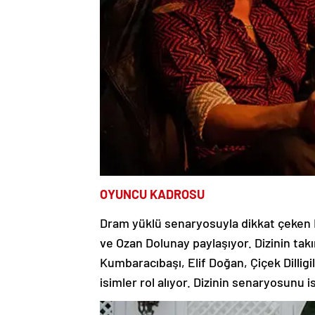
OYUNCU KADROSU
Dram yüklü senaryosuyla dikkat çeken Di
ve Ozan Dolunay paylaşıyor. Dizinin t
Kumbaracıbaşı, Elif Doğan, Çiçek Dilligi
isimler rol alıyor. Dizinin senaryosunu 