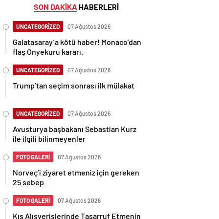
SON DAKİKA
HABERLERİ
UNCATEGORİZED
07 Ağustos 2026
Galatasaray’a kötü haber! Monaco’dan
flaş Onyekuru kararı.
UNCATEGORİZED
07 Ağustos 2026
Trump’tan seçim sonrası ilk mülakat
UNCATEGORİZED
07 Ağustos 2026
Avusturya başbakanı Sebastian Kurz
ile ilgili bilinmeyenler
FOTO GALERİ
07 Ağustos 2026
Norveç’i ziyaret etmeniz için gereken
25 sebep
FOTO GALERİ
07 Ağustos 2026
Kış Alışverişlerinde Tasarruf Etmenin