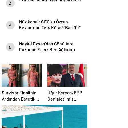
3
Müzikonair CEO’su Özcan
4
Beylan’dan Ters Köşe! “Bas Git”
ile Müzik Kariyerine İlk Adımını
Attı!
Meşk-i Eyvan’dan Gönüllere
5
Dokunan Eser: Ben Ağlaram
Survivor Finalinin
Uğur Karaca, BBP
Ardından Estetik
Genişletilmiş
Dokunuşuyla
Başkanlık
Gündemde
Divanı’nda görev
aldı