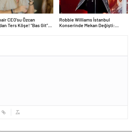
air CEO’su Özcan
Robbie Williams İstanbul
dan Ters Köşe! “Bas Git”
Konserinde Mekan Değişti:
k Kariyerine İlk Adımını
Heyecan Ataköy Marina’ya
Taşındı!