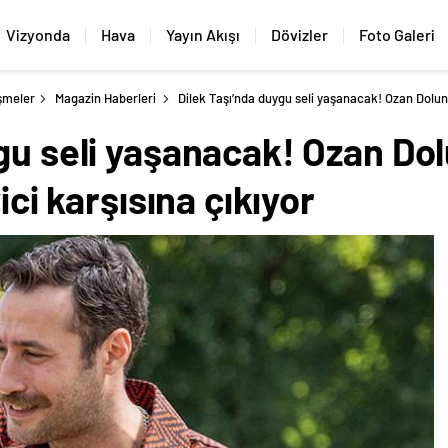
Vizyonda
Hava
Yayın Akışı
Dövizler
Foto Galeri
şmeler
Magazin Haberleri
Dilek Taşı’nda duygu seli yaşanacak! Ozan Dolun
ygu seli yaşanacak! Ozan D
ici karşısına çıkıyor