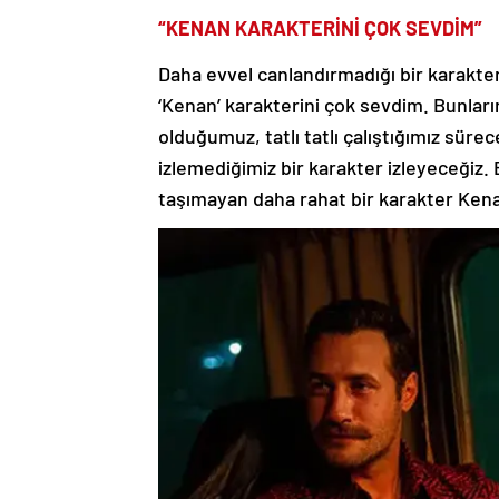
“KENAN KARAKTERİNİ ÇOK SEVDİM”
Daha evvel canlandırmadığı bir karakter 
‘Kenan’ karakterini çok sevdim. Bunların
olduğumuz, tatlı tatlı çalıştığımız süre
izlemediğimiz bir karakter izleyeceğiz. B
taşımayan daha rahat bir karakter Ken