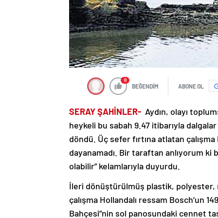
0
BEĞENDİM
ABONE OL
SERAY ŞAHİNLER-
Aydın, olayı toplum
heykeli bu sabah 9.47 itibarıyla dalgala
döndü. Üç sefer fırtına atlatan çalışma 
dayanamadı. Bir taraftan anlıyorum ki biz
olabilir” kelamlarıyla duyurdu.
İleri dönüştürülmüş plastik, polyester,
çalışma Hollandalı ressam Bosch’un 1490
Bahçesi”nin sol panosundaki cennet tasv