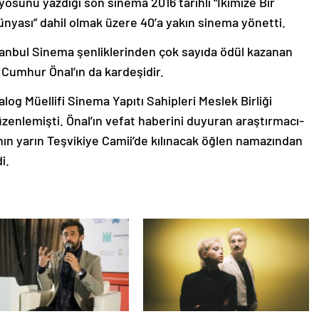
yosunu yazdığı son sinema 2016 tarihli “İkimize Bir
ünyası” dahil olmak üzere 40’a yakın sinema yönetti.
stanbul Sinema şenliklerinden çok sayıda ödül kazanan
Cumhur Önal’ın da kardeşidir.
og Müellifi Sinema Yapıtı Sahipleri Meslek Birliği
zenlemişti. Önal’ın vefat haberini duyuran araştırmacı-
ının yarın Teşvikiye Camii’de kılınacak öğlen namazından
i.