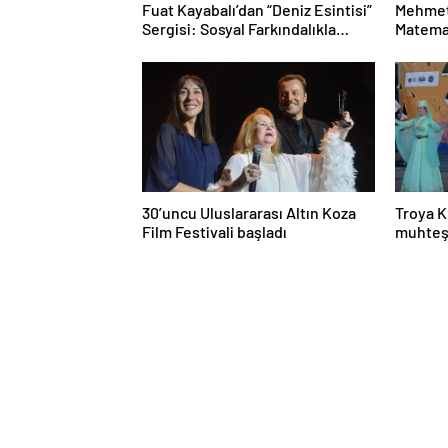
Fuat Kayabalı’dan “Deniz Esintisi”
Mehmet
Sergisi: Sosyal Farkındalıkla
Matemat
Sanat Buluşuyor
Mesele
30’uncu Uluslararası Altın Koza
Troya K
Film Festivali başladı
muhteş