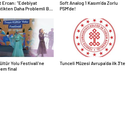
 Ercan: “Edebiyat
Soft Analog 1 Kasım’da Zorlu
ikten Daha Problemli Bir
PSM’de!
”
ültür Yolu Festivali’ne
Tunceli Müzesi Avrupa’da ilk 3’te
em final