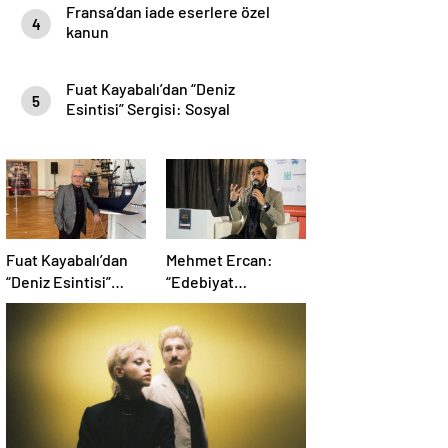
Fransa’dan iade eserlere özel
4
kanun
Fuat Kayabalı’dan “Deniz
5
Esintisi” Sergisi: Sosyal
Farkındalıkla Sanat Buluşuyor
Fuat Kayabalı’dan
Mehmet Ercan:
“Deniz Esintisi”
“Edebiyat
Sergisi: Sosyal
Matematikten Daha
Farkındalıkla Sanat
Problemli Bir
Buluşuyor
Mesele”