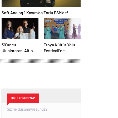
Soft Analog 1 Kasım’da Zorlu PSM’de!
30’uncu
Troya Kültür Yolu
Uluslararası Altın
Festivali’ne
Koza Film Festivali
muhteşem final
başladı
HIZLI YORUM YAP