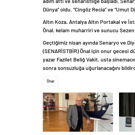
adım attı ve senaristliğe başladı. Senar
Dünya” oldu. “Cingöz Recia” ve “Umut D
Altın Koza, Antalya Altın Portakal ve İ
Önal, kelam muharriri ve sunucu Sezen 
Geçtiğimiz nisan ayında Senaryo ve Diyal
(SENARİSTBİR) Önal için onur gecesi dü
yazar Fazilet Beliğ Vakit, usta sinemac
sonra sonsuzluğa uğurlanacağını bildird
Önal