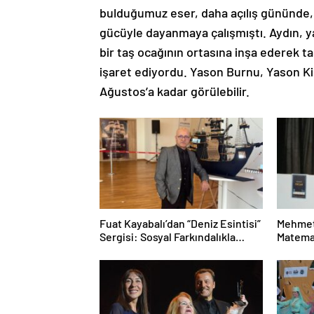
bulduğumuz eser, daha açılış gününde, s
gücüyle dayanmaya çalışmıştı. Aydın, yap
bir taş ocağının ortasına inşa ederek 
işaret ediyordu. Yason Burnu, Yason Kil
Ağustos’a kadar görülebilir.
Fuat Kayabalı’dan “Deniz Esintisi”
Mehmet
Sergisi: Sosyal Farkındalıkla
Matemat
Sanat Buluşuyor
Mesele