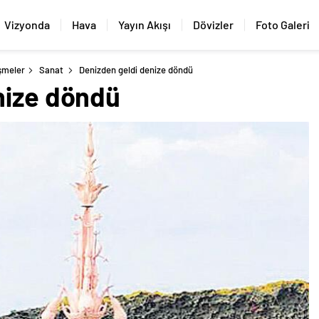
Vizyonda
Hava
Yayın Akışı
Dövizler
Foto Galeri
şmeler
Sanat
Denizden geldi denize döndü
nize döndü