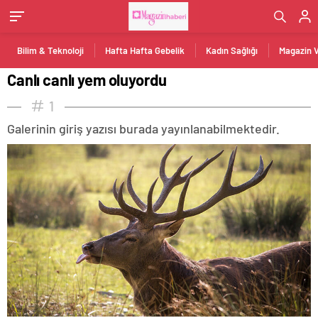
Bilim & Teknoloji
Hafta Hafta Gebelik
Kadın Sağlığı
Magazin 
Canlı canlı yem oluyordu
1
Galerinin giriş yazısı burada yayınlanabilmektedir.