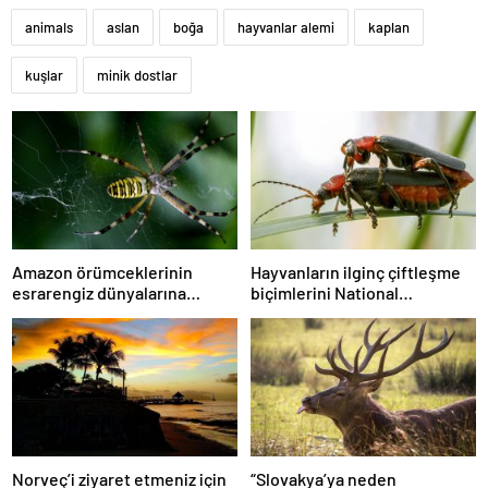
animals
aslan
boğa
hayvanlar alemi
kaplan
kuşlar
minik dostlar
Amazon örümceklerinin
Hayvanların ilginç çiftleşme
esrarengiz dünyalarına
biçimlerini National
gitmeye hazır olun.
Geographic görüntüledi.
Norveç’i ziyaret etmeniz için
“Slovakya’ya neden