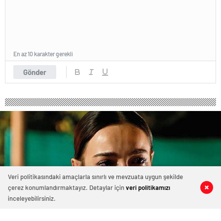
En az 10 karakter gerekli
Gönder
Veri politikasındaki amaçlarla sınırlı ve mevzuata uygun şekilde
çerez konumlandırmaktayız. Detaylar için
veri politikamızı
0
0
0
0
inceleyebilirsiniz.