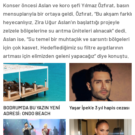
Konser öncesi Aslan ve koro şefi Yılmaz Özfırat, basın
mensuplarıyla bir ortaya geldi. Özfırat, “Bu akşam farklı
heyecanlıyız. Zira Uğur Aslan’ın başlattığı projeyle
zelzele bölgelerine su arıtma üniteleri alınacak” dedi.
Aslan ise, “Su temel bir muhtaçlık ve sarsıntı bölgeleri
için çok kasvet. Hedeflediğimiz su filtre aygıtlarının
artması için elimizden geleni yapacağız” diye konuştu.
BODRUM’DA BU YAZIN YENİ
Yaşar İpek’e 3 yıl hapis cezası
ADRESİ: ONDO BEACH