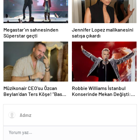
Megastar’ın sahnesinden
Jennifer Lopez malikanesini
Süperstar geçti
satışa çıkardı
Müzikonair CEO’su Özcan
Robbie Williams İstanbul
Beylan’dan Ters Köşe! “Bas
Konserinde Mekan Değişti:
Git” ile Müzik Kariyerine İlk
Heyecan Ataköy Marina’ya
Adımını Attı!
Taşındı!