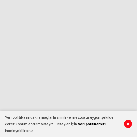
Veri politikasındaki amaçlarla sınırlı ve mevzuata uygun şekilde
çerez konumlandırmaktayız. Detaylar için
veri politikamızı
inceleyebilirsiniz.