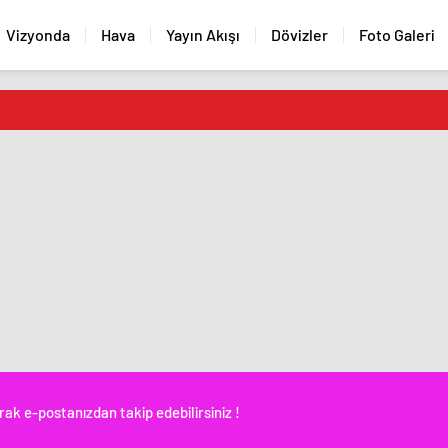
Vizyonda
Hava
Yayın Akışı
Dövizler
Foto Galeri
rak e-postanızdan takip edebilirsiniz !