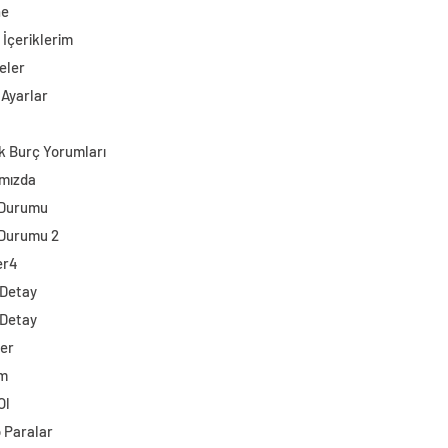
ne
 İçeriklerim
eler
 Ayarlar
k Burç Yorumları
mızda
 Durumu
Durumu 2
er4
 Detay
 Detay
ler
im
Ol
o Paralar