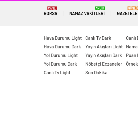
CANLI
ANLIK
GÜNLÜ
BORSA
NAMAZ VAKITLERI
GAZETELE
Hava Durumu Light
Canlı Tv Dark
Canlı
Hava Durumu Dark
Yayın Akışları Light
Namaz
Yol Durumu Light
Yayın Akışları Dark
Puan
Yol Durumu Dark
Nöbetçi Eczaneler
Örnek
Canlı Tv Light
Son Dakika