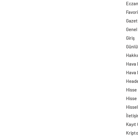
Ecza
Favori
Gazet
Genel
Giriş
Günlü
Hakkı
Hava
Hava 
Head
Hisse
Hisse
Hisse
İletiş
Kayıt 
Kript