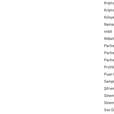
Kript
Kript
Küny
Namaz
nnbil
Nöbet
Parit
Parit
Parite
Profil
Puan
Sampl
Şifre
Sine
Sinem
Son D