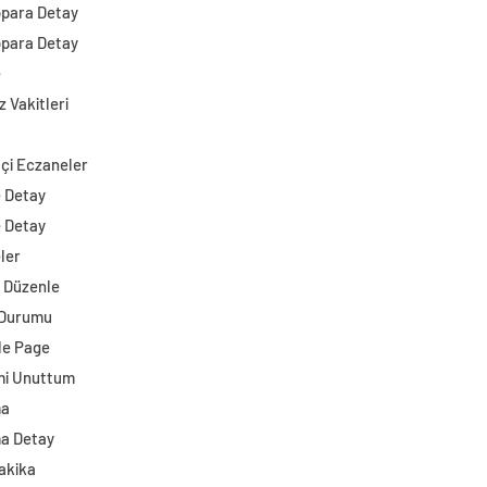
opara Detay
opara Detay
e
 Vakitleri
çi Eczaneler
e Detay
e Detay
ler
i Düzenle
 Durumu
e Page
mi Unuttum
ma
a Detay
akika