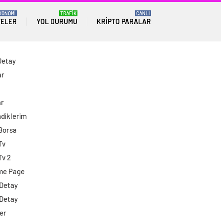
KONOMİ
TRAFİK
CANLI
TELER
YOL DURUMU
KRIPTO PARALAR
Detay
ar
ar
diklerim
 Borsa
Tv
Tv 2
me Page
 Detay
 Detay
er