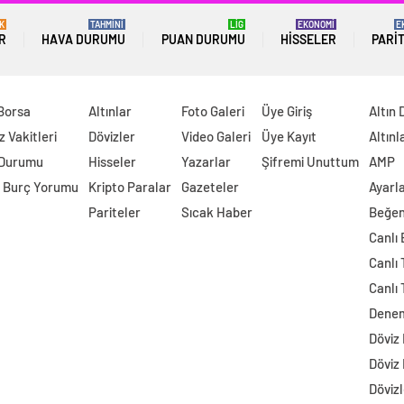
K
TAHMİNİ
LİG
EKONOMİ
E
R
HAVA DURUMU
PUAN DURUMU
HISSELER
PARI
 Borsa
Altınlar
Foto Galeri
Üye Giriş
Altın 
 Vakitleri
Dövizler
Video Galeri
Üye Kayıt
Altınl
 Durumu
Hisseler
Yazarlar
Şifremi Unuttum
AMP
 Burç Yorumu
Kripto Paralar
Gazeteler
Ayarl
Pariteler
Sıcak Haber
Beğen
Canlı
Canlı 
Canlı 
Dene
Döviz
Döviz
Dövizl