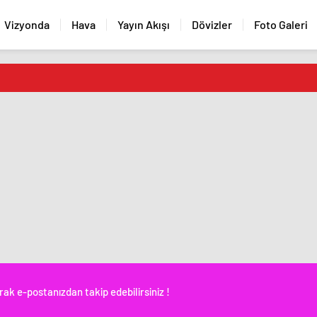
Vizyonda
Hava
Yayın Akışı
Dövizler
Foto Galeri
rak e-postanızdan takip edebilirsiniz !