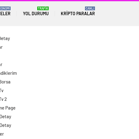
KONOMİ
TRAFİK
CANLI
TELER
YOL DURUMU
KRIPTO PARALAR
Detay
ar
ar
diklerim
 Borsa
Tv
Tv 2
me Page
 Detay
 Detay
er