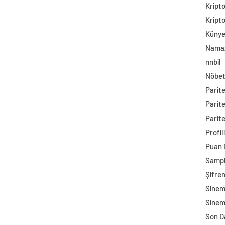
Kript
Kript
Küny
Namaz
nnbil
Nöbet
Parit
Parit
Parite
Profil
Puan
Sampl
Şifre
Sine
Sinem
Son D