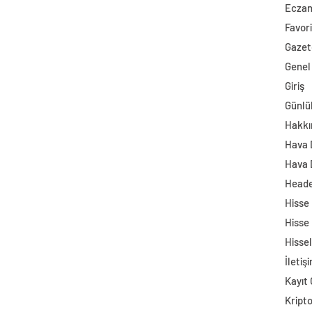
Ecza
Favori
Gazet
Genel
Giriş
Günlü
Hakkı
Hava
Hava 
Head
Hisse
Hisse
Hisse
İletiş
Kayıt 
Kript