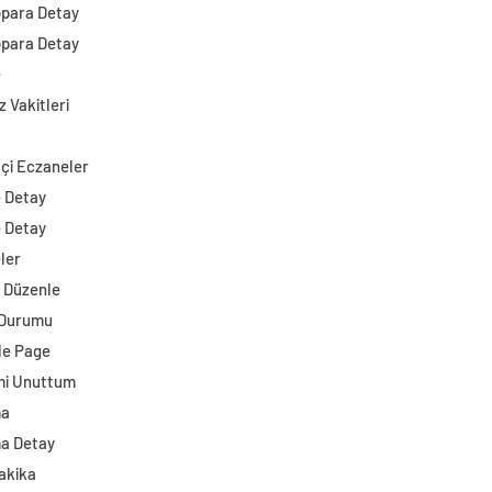
opara Detay
opara Detay
e
 Vakitleri
çi Eczaneler
e Detay
e Detay
ler
i Düzenle
 Durumu
e Page
mi Unuttum
ma
a Detay
akika