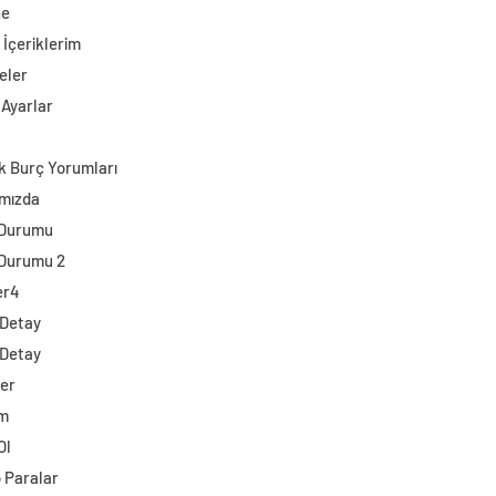
ne
 İçeriklerim
eler
 Ayarlar
k Burç Yorumları
mızda
 Durumu
Durumu 2
er4
 Detay
 Detay
ler
im
Ol
o Paralar