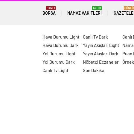
CANLI
ANLIK
GÜNLÜ
BORSA
NAMAZ VAKITLERI
GAZETELE
Hava Durumu Light
Canlı Tv Dark
Canlı
Hava Durumu Dark
Yayın Akışları Light
Namaz
Yol Durumu Light
Yayın Akışları Dark
Puan
Yol Durumu Dark
Nöbetçi Eczaneler
Örnek
Canlı Tv Light
Son Dakika