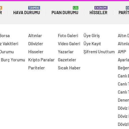
K
TAHMİNİ
LİG
EKONOMİ
E
R
HAVA DURUMU
PUAN DURUMU
HISSELER
PARI
 Borsa
Altınlar
Foto Galeri
Üye Giriş
Altın 
 Vakitleri
Dövizler
Video Galeri
Üye Kayıt
Altınl
 Durumu
Hisseler
Yazarlar
Şifremi Unuttum
AMP
 Burç Yorumu
Kripto Paralar
Gazeteler
Ayarl
Pariteler
Sıcak Haber
Beğen
Canlı
Canlı 
Canlı 
Dene
Döviz
Döviz
Dövizl