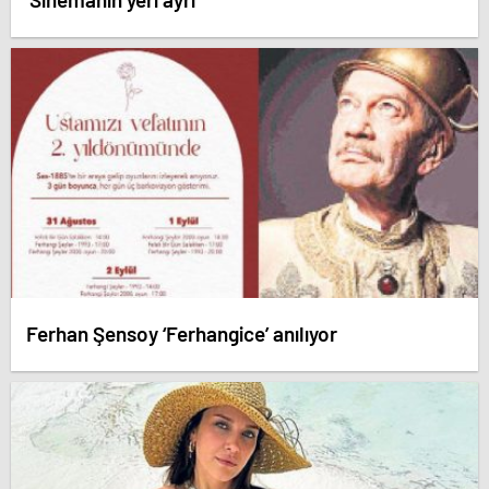
Ferhan Şensoy ‘Ferhangice’ anılıyor