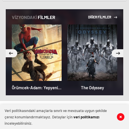
VİZYONDAKİ
FİLMLER
DİĞER FİLMLER
Örümcek-Adam: Yepyeni Bir Gün
The Odyssey
Magazinhaberi.com
Veri politikasındaki amaçlarla sınırlı ve mevzuata uygun şekilde
çerez konumlandırmaktayız. Detaylar için
veri politikamızı
inceleyebilirsiniz.