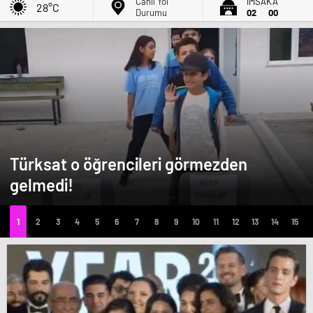
Canlı Yol
İMSAK'A
28°C
Durumu
02
00
Türksat o öğrencileri görmezden
gelmedi!