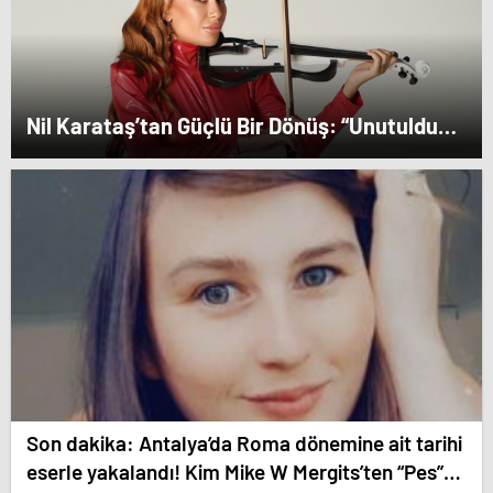
Nil Karataş’tan Güçlü Bir Dönüş: “Unutuldun”
Yayında!
Son dakika: Antalya’da Roma dönemine ait tarihi
eserle yakalandı! Kim Mike W Mergits’ten “Pes”