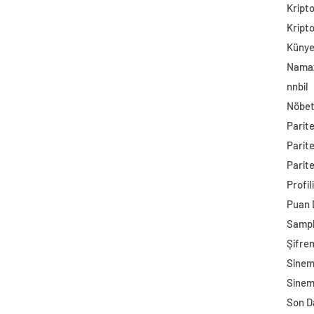
Kript
Kript
Küny
Namaz
nnbil
Nöbet
Parit
Parit
Parite
Profil
Puan
Sampl
Şifre
Sine
Sinem
Son D