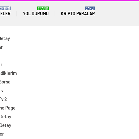
KONOMİ
TRAFİK
CANLI
TELER
YOL DURUMU
KRIPTO PARALAR
Detay
ar
ar
diklerim
 Borsa
Tv
Tv 2
me Page
 Detay
 Detay
er