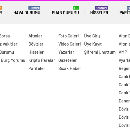
K
TAHMİNİ
LİG
EKONOMİ
E
R
HAVA DURUMU
PUAN DURUMU
HISSELER
PARI
 Borsa
Altınlar
Foto Galeri
Üye Giriş
Altın 
 Vakitleri
Dövizler
Video Galeri
Üye Kayıt
Altınl
 Durumu
Hisseler
Yazarlar
Şifremi Unuttum
AMP
 Burç Yorumu
Kripto Paralar
Gazeteler
Ayarl
Pariteler
Sıcak Haber
Beğen
Canlı
Canlı 
Canlı 
Dene
Döviz
Döviz
Dövizl