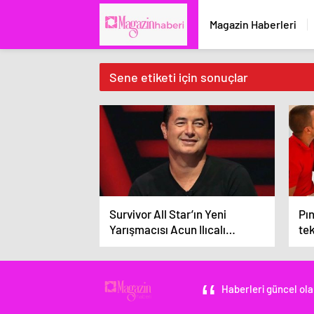
Magazin Haberleri
Sene etiketi için sonuçlar
Survivor All Star’ın Yeni
Pı
Yarışmacısı Acun Ilıcalı
tek
Tarafından Duyuruldu
ka
Haberleri güncel ola