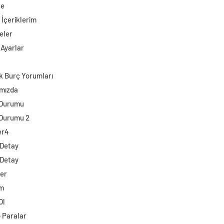
ne
 İçeriklerim
eler
 Ayarlar
k Burç Yorumları
mızda
 Durumu
Durumu 2
er4
 Detay
 Detay
ler
im
Ol
o Paralar