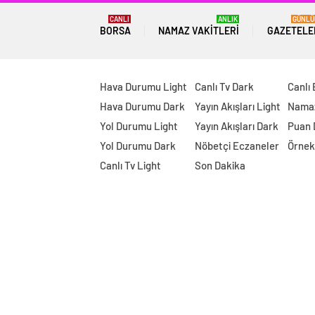
CANLI
ANLIK
GÜNLÜ
BORSA
NAMAZ VAKITLERI
GAZETELE
Hava Durumu Light
Canlı Tv Dark
Canlı
Hava Durumu Dark
Yayın Akışları Light
Namaz
Yol Durumu Light
Yayın Akışları Dark
Puan
Yol Durumu Dark
Nöbetçi Eczaneler
Örnek
Canlı Tv Light
Son Dakika