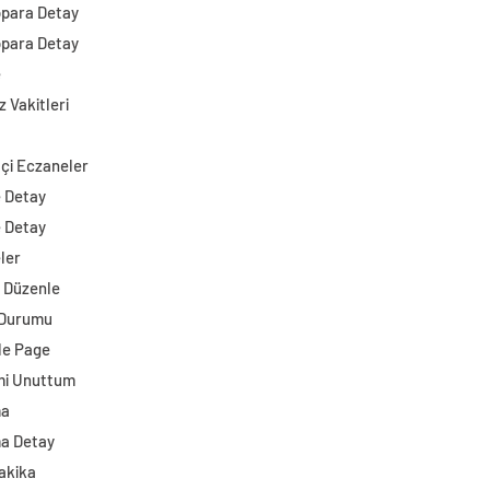
opara Detay
opara Detay
e
 Vakitleri
çi Eczaneler
e Detay
e Detay
ler
i Düzenle
 Durumu
e Page
mi Unuttum
ma
a Detay
akika