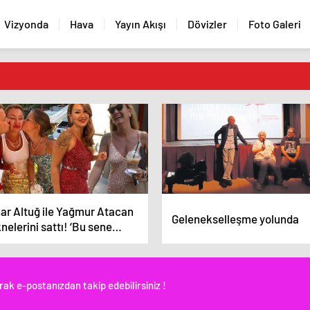
Vizyonda
Hava
Yayın Akışı
Dövizler
Foto Galeri
nar Altuğ ile Yağmur Atacan
Gelenekselleşme yolunda
nelerini sattı! ‘Bu sene
radayız’
rak e-postanızdan takip edebilirsiniz !