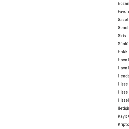
Ecza
Favori
Gazet
Genel
Giriş
Günlü
Hakkı
Hava
Hava 
Head
Hisse
Hisse
Hisse
İletiş
Kayıt 
Kript