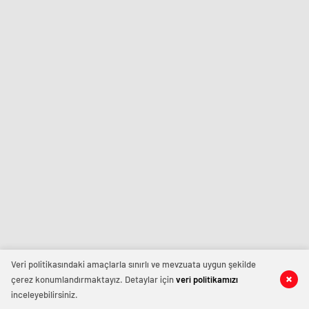
Veri politikasındaki amaçlarla sınırlı ve mevzuata uygun şekilde
çerez konumlandırmaktayız. Detaylar için
veri politikamızı
inceleyebilirsiniz.