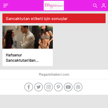
Sancaktutan etiketi için sonuçlar
Hafsanur
Sancaktutan’dan
bikinili tatil kareleri!
Kerem Bürsin kayıtsız
Magazinhaberi.com
kalmadı