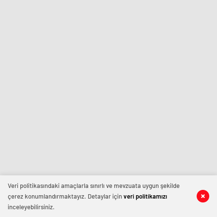
Veri politikasındaki amaçlarla sınırlı ve mevzuata uygun şekilde
çerez konumlandırmaktayız. Detaylar için
veri politikamızı
inceleyebilirsiniz.