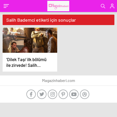
Salih Bademci etiketi için sonuçlar
‘Dilek Taşı’ ilk bölümü
ile zirvede! Salih
Bademci’ye övgü yağdı
Magazinhaberi.com