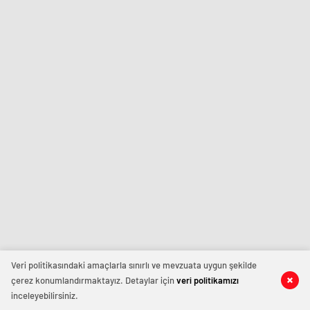
Veri politikasındaki amaçlarla sınırlı ve mevzuata uygun şekilde
çerez konumlandırmaktayız. Detaylar için
veri politikamızı
inceleyebilirsiniz.