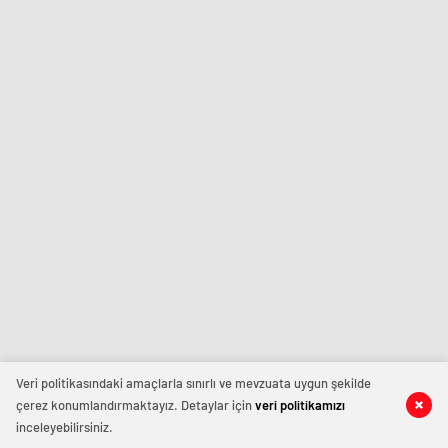
Veri politikasındaki amaçlarla sınırlı ve mevzuata uygun şekilde
çerez konumlandırmaktayız. Detaylar için
veri politikamızı
inceleyebilirsiniz.