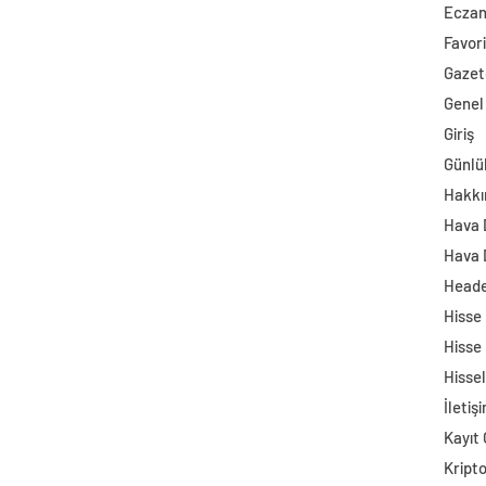
Ecza
Favori
Gazet
Genel
Giriş
Günlü
Hakkı
Hava
Hava 
Head
Hisse
Hisse
Hisse
İletiş
Kayıt 
Kript