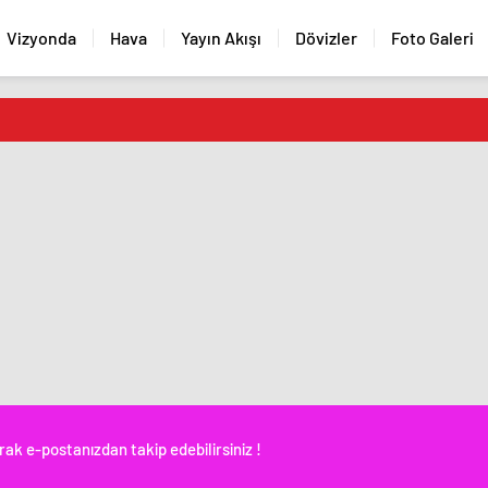
Vizyonda
Hava
Yayın Akışı
Dövizler
Foto Galeri
rak e-postanızdan takip edebilirsiniz !