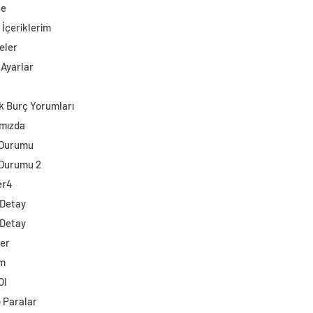
ne
 İçeriklerim
eler
 Ayarlar
k Burç Yorumları
mızda
 Durumu
Durumu 2
er4
 Detay
 Detay
ler
im
Ol
o Paralar