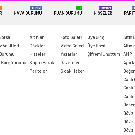
K
TAHMİNİ
LİG
EKONOMİ
E
R
HAVA DURUMU
PUAN DURUMU
HISSELER
PARI
 Borsa
Altınlar
Foto Galeri
Üye Giriş
Altın 
 Vakitleri
Dövizler
Video Galeri
Üye Kayıt
Altınl
 Durumu
Hisseler
Yazarlar
Şifremi Unuttum
AMP
 Burç Yorumu
Kripto Paralar
Gazeteler
Ayarl
Pariteler
Sıcak Haber
Beğen
Canlı
Canlı 
Canlı 
Dene
Döviz
Döviz
Dövizl