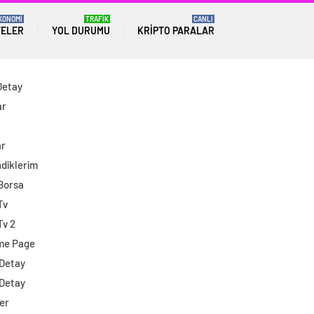
KONOMİ
TRAFİK
CANLI
TELER
YOL DURUMU
KRIPTO PARALAR
Detay
ar
ar
diklerim
 Borsa
Tv
Tv 2
me Page
 Detay
 Detay
er