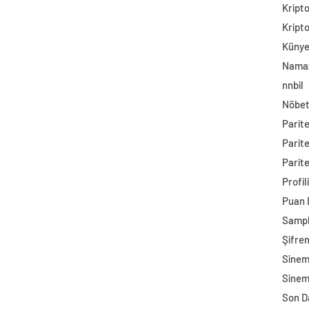
Kript
Kript
Küny
Namaz
nnbil
Nöbet
Parit
Parit
Parite
Profil
Puan
Sampl
Şifre
Sine
Sinem
Son D