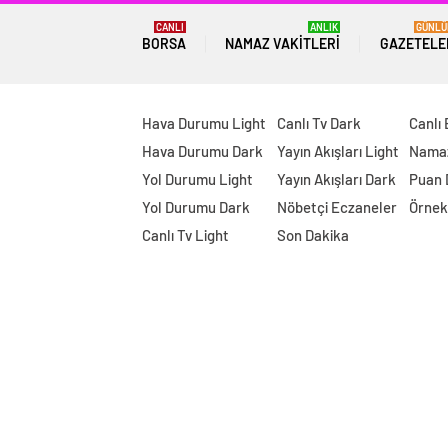
CANLI
ANLIK
GÜNLÜ
BORSA
NAMAZ VAKITLERI
GAZETELE
Hava Durumu Light
Canlı Tv Dark
Canlı
Hava Durumu Dark
Yayın Akışları Light
Namaz
Yol Durumu Light
Yayın Akışları Dark
Puan
Yol Durumu Dark
Nöbetçi Eczaneler
Örnek
Canlı Tv Light
Son Dakika