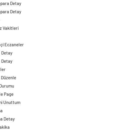
opara Detay
opara Detay
e
 Vakitleri
çi Eczaneler
e Detay
e Detay
ler
i Düzenle
 Durumu
e Page
mi Unuttum
ma
a Detay
akika