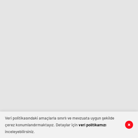
Veri politikasındaki amaçlarla sınırlı ve mevzuata uygun şekilde
çerez konumlandırmaktayız. Detaylar için
veri politikamızı
inceleyebilirsiniz.