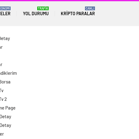
KONOMİ
TRAFİK
CANLI
TELER
YOL DURUMU
KRIPTO PARALAR
Detay
ar
ar
diklerim
 Borsa
Tv
Tv 2
me Page
 Detay
 Detay
er