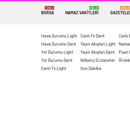
CANLI
ANLIK
GÜNLÜ
BORSA
NAMAZ VAKITLERI
GAZETELE
Hava Durumu Light
Canlı Tv Dark
Canlı
Hava Durumu Dark
Yayın Akışları Light
Namaz
Yol Durumu Light
Yayın Akışları Dark
Puan
Yol Durumu Dark
Nöbetçi Eczaneler
Örnek
Canlı Tv Light
Son Dakika