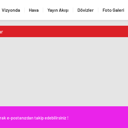
Vizyonda
Hava
Yayın Akışı
Dövizler
Foto Galeri
ar
rak e-postanızdan takip edebilirsiniz !