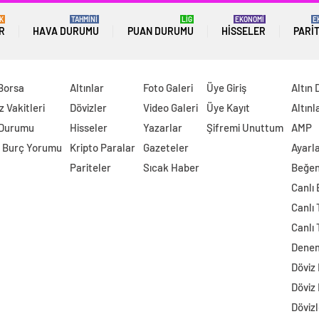
K
TAHMİNİ
LİG
EKONOMİ
E
R
HAVA DURUMU
PUAN DURUMU
HISSELER
PARI
 Borsa
Altınlar
Foto Galeri
Üye Giriş
Altın 
 Vakitleri
Dövizler
Video Galeri
Üye Kayıt
Altınl
 Durumu
Hisseler
Yazarlar
Şifremi Unuttum
AMP
 Burç Yorumu
Kripto Paralar
Gazeteler
Ayarl
Pariteler
Sıcak Haber
Beğen
Canlı
Canlı 
Canlı 
Dene
Döviz
Döviz
Dövizl