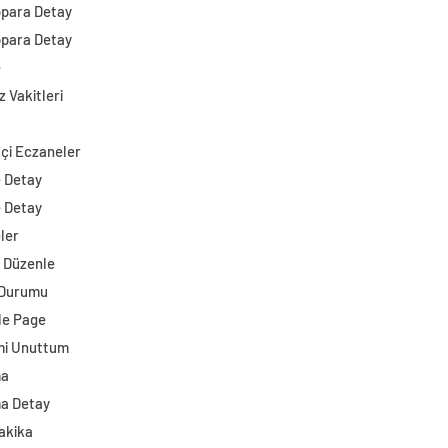
opara Detay
opara Detay
e
 Vakitleri
çi Eczaneler
e Detay
e Detay
ler
i Düzenle
 Durumu
e Page
mi Unuttum
ma
a Detay
akika