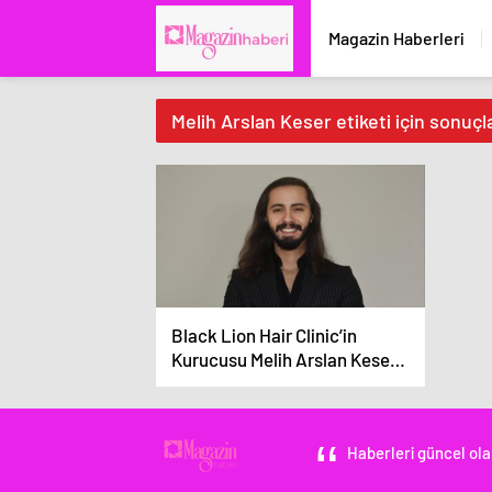
Magazin Haberleri
Melih Arslan Keser etiketi için sonuçl
Black Lion Hair Clinic’in
Kurucusu Melih Arslan Keser,
Uluslararası Başarı ve Kariyer
Ödüllerinde ‘Yılın En Başarılı
Saç Ekim Uzmanı’ Seçildi!
Haberleri güncel ola