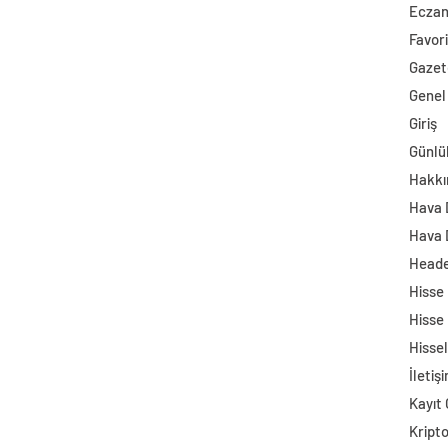
Ecza
Favori
Gazet
Genel
Giriş
Günlü
Hakkı
Hava
Hava 
Head
Hisse
Hisse
Hisse
İletiş
Kayıt 
Kript