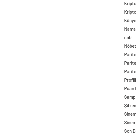
Kript
Kript
Küny
Namaz
nnbil
Nöbet
Parit
Parit
Parite
Profil
Puan
Sampl
Şifre
Sine
Sinem
Son D