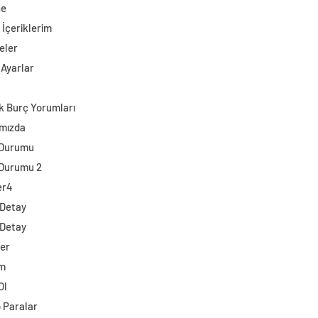
ne
 İçeriklerim
eler
 Ayarlar
k Burç Yorumları
mızda
 Durumu
Durumu 2
er4
 Detay
 Detay
ler
im
Ol
o Paralar