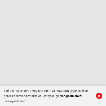
Veri politikasındaki amaçlarla sınırlı ve mevzuata uygun şekilde
çerez konumlandırmaktayız. Detaylar için
veri politikamızı
inceleyebilirsiniz.