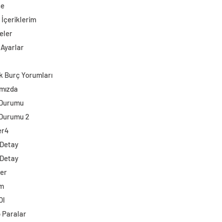
ne
 İçeriklerim
eler
 Ayarlar
k Burç Yorumları
mızda
 Durumu
Durumu 2
er4
 Detay
 Detay
ler
im
Ol
o Paralar