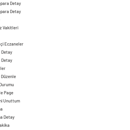
opara Detay
opara Detay
e
 Vakitleri
çi Eczaneler
e Detay
e Detay
ler
i Düzenle
 Durumu
e Page
mi Unuttum
ma
a Detay
akika