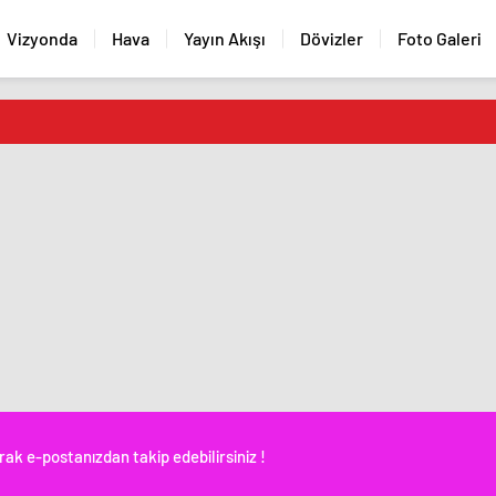
Vizyonda
Hava
Yayın Akışı
Dövizler
Foto Galeri
rak e-postanızdan takip edebilirsiniz !