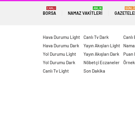
CANLI
ANLIK
GÜNLÜ
BORSA
NAMAZ VAKITLERI
GAZETELE
Hava Durumu Light
Canlı Tv Dark
Canlı
Hava Durumu Dark
Yayın Akışları Light
Namaz
Yol Durumu Light
Yayın Akışları Dark
Puan
Yol Durumu Dark
Nöbetçi Eczaneler
Örnek
Canlı Tv Light
Son Dakika