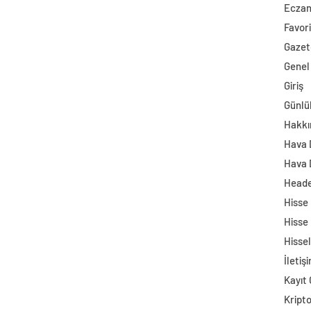
Ecza
Favori
Gazet
Genel
Giriş
Günlü
Hakkı
Hava
Hava 
Head
Hisse
Hisse
Hisse
İletiş
Kayıt 
Kript