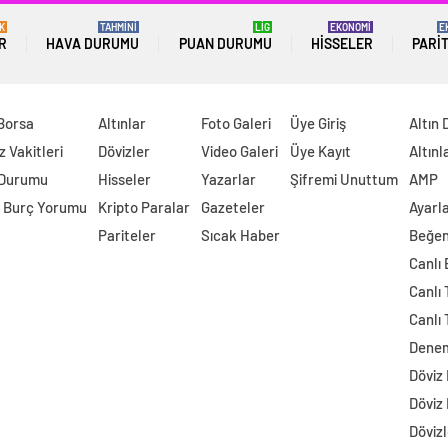
K
TAHMİNİ
LİG
EKONOMİ
E
R
HAVA DURUMU
PUAN DURUMU
HISSELER
PARI
 Borsa
Altınlar
Foto Galeri
Üye Giriş
Altın 
 Vakitleri
Dövizler
Video Galeri
Üye Kayıt
Altınl
 Durumu
Hisseler
Yazarlar
Şifremi Unuttum
AMP
 Burç Yorumu
Kripto Paralar
Gazeteler
Ayarl
Pariteler
Sıcak Haber
Beğen
Canlı
Canlı 
Canlı 
Dene
Döviz
Döviz
Dövizl