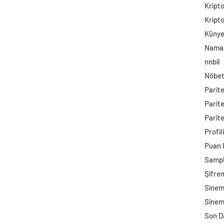
Kript
Kript
Küny
Namaz
nnbil
Nöbet
Parit
Parit
Parite
Profil
Puan
Sampl
Şifre
Sine
Sinem
Son D