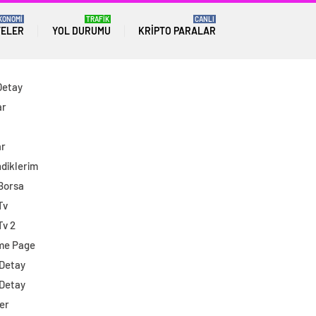
KONOMİ
TRAFİK
CANLI
TELER
YOL DURUMU
KRIPTO PARALAR
Detay
ar
ar
diklerim
 Borsa
Tv
Tv 2
me Page
 Detay
 Detay
er