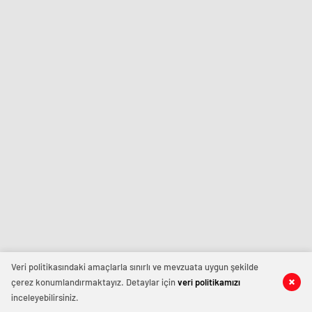
Veri politikasındaki amaçlarla sınırlı ve mevzuata uygun şekilde
çerez konumlandırmaktayız. Detaylar için
veri politikamızı
inceleyebilirsiniz.