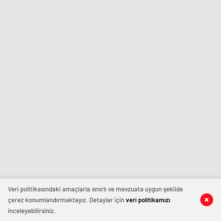
Veri politikasındaki amaçlarla sınırlı ve mevzuata uygun şekilde
çerez konumlandırmaktayız. Detaylar için
veri politikamızı
inceleyebilirsiniz.