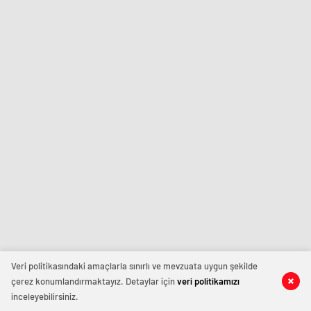
Veri politikasındaki amaçlarla sınırlı ve mevzuata uygun şekilde
çerez konumlandırmaktayız. Detaylar için
veri politikamızı
inceleyebilirsiniz.