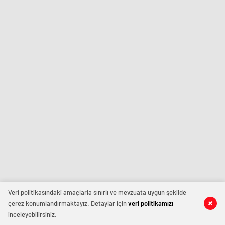
Veri politikasındaki amaçlarla sınırlı ve mevzuata uygun şekilde
çerez konumlandırmaktayız. Detaylar için
veri politikamızı
inceleyebilirsiniz.