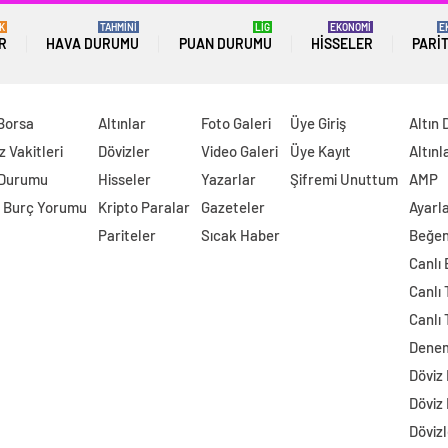
K
TAHMİNİ
LİG
EKONOMİ
E
R
HAVA DURUMU
PUAN DURUMU
HISSELER
PARI
 Borsa
Altınlar
Foto Galeri
Üye Giriş
Altın 
 Vakitleri
Dövizler
Video Galeri
Üye Kayıt
Altınl
 Durumu
Hisseler
Yazarlar
Şifremi Unuttum
AMP
 Burç Yorumu
Kripto Paralar
Gazeteler
Ayarl
Pariteler
Sıcak Haber
Beğen
Canlı
Canlı 
Canlı 
Dene
Döviz
Döviz
Dövizl