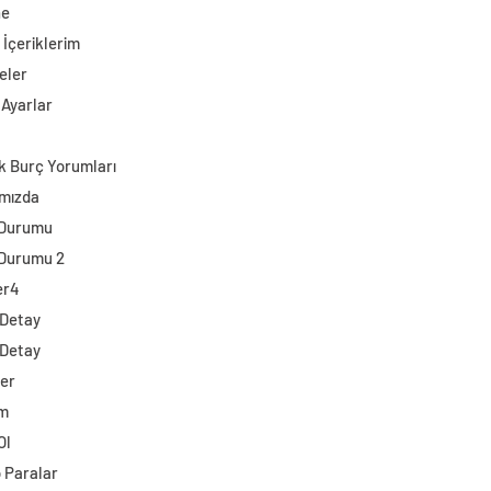
ne
 İçeriklerim
eler
 Ayarlar
k Burç Yorumları
mızda
 Durumu
Durumu 2
er4
 Detay
 Detay
ler
im
Ol
o Paralar