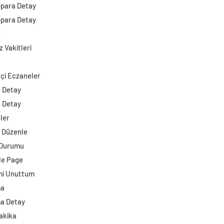
opara Detay
opara Detay
e
 Vakitleri
çi Eczaneler
e Detay
e Detay
ler
i Düzenle
 Durumu
e Page
mi Unuttum
ma
a Detay
akika