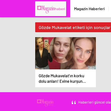
Magazin Haberleri
Gözde Mukavelat etiketi için sonuçlar
Gözde Mukavelat’ın korku
dolu anları! Evine kurşun
isabet etti
Haberleri güncel ola