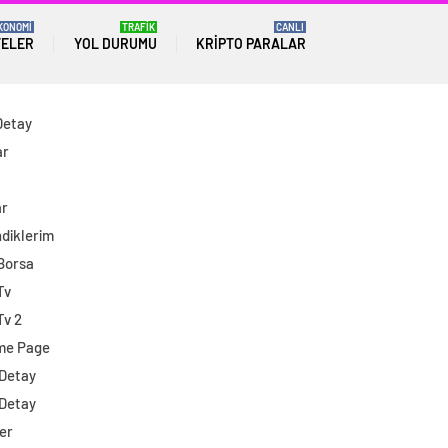
KONOMİ
TRAFİK
CANLI
TELER
YOL DURUMU
KRIPTO PARALAR
Detay
ar
ar
diklerim
 Borsa
Tv
Tv 2
me Page
 Detay
 Detay
er