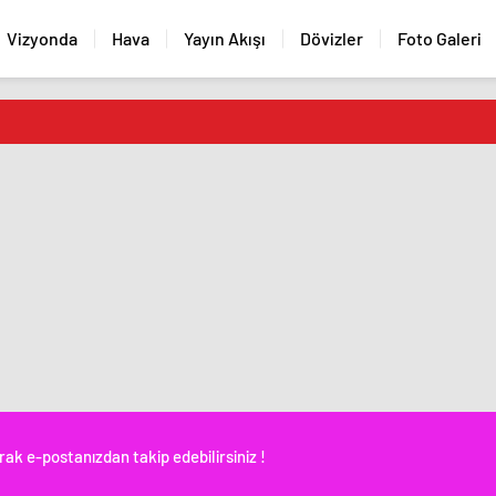
Vizyonda
Hava
Yayın Akışı
Dövizler
Foto Galeri
rak e-postanızdan takip edebilirsiniz !