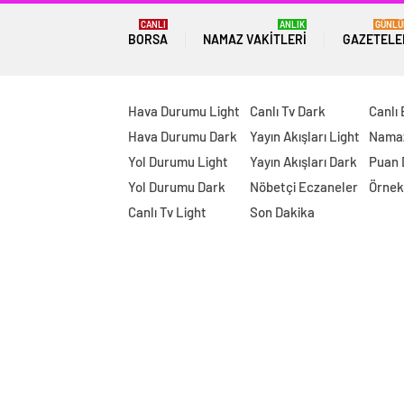
CANLI
ANLIK
GÜNLÜ
BORSA
NAMAZ VAKITLERI
GAZETELE
Hava Durumu Light
Canlı Tv Dark
Canlı
Hava Durumu Dark
Yayın Akışları Light
Namaz
Yol Durumu Light
Yayın Akışları Dark
Puan
Yol Durumu Dark
Nöbetçi Eczaneler
Örnek
Canlı Tv Light
Son Dakika