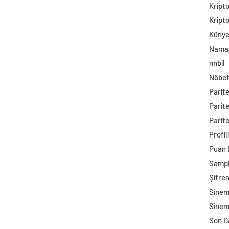
Kript
Kript
Küny
Namaz
nnbil
Nöbet
Parit
Parit
Parite
Profil
Puan
Sampl
Şifre
Sine
Sinem
Son D