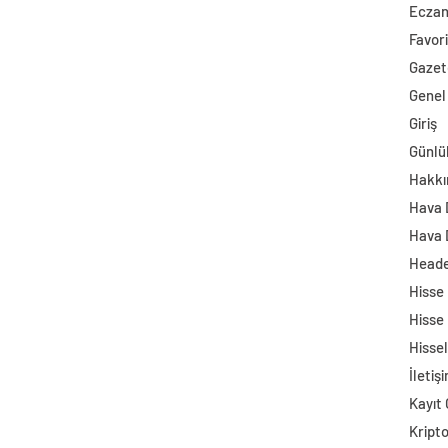
Ecza
Favori
Gazet
Genel
Giriş
Günlü
Hakkı
Hava
Hava 
Head
Hisse
Hisse
Hisse
İletiş
Kayıt 
Kript