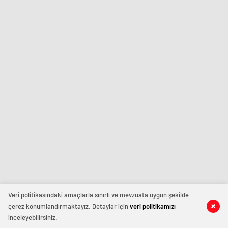
Veri politikasındaki amaçlarla sınırlı ve mevzuata uygun şekilde
çerez konumlandırmaktayız. Detaylar için
veri politikamızı
inceleyebilirsiniz.