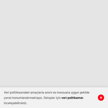
Veri politikasındaki amaçlarla sınırlı ve mevzuata uygun şekilde
çerez konumlandırmaktayız. Detaylar için
veri politikamızı
inceleyebilirsiniz.