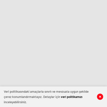
Veri politikasındaki amaçlarla sınırlı ve mevzuata uygun şekilde
çerez konumlandırmaktayız. Detaylar için
veri politikamızı
inceleyebilirsiniz.