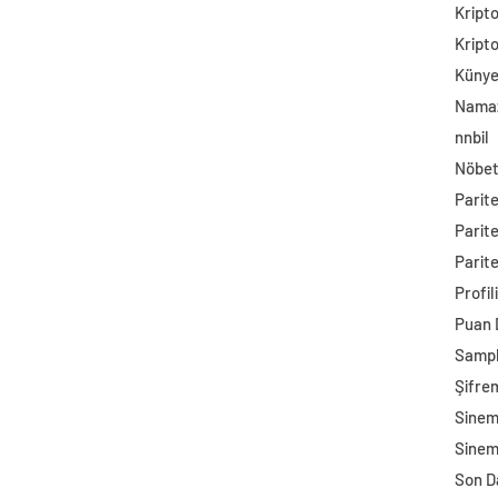
Kript
Kript
Küny
Namaz
nnbil
Nöbet
Parit
Parit
Parite
Profil
Puan
Sampl
Şifre
Sine
Sinem
Son D