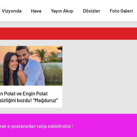
Vizyonda
Hava
Yayın Akışı
Dövizler
Foto Galeri
an Polat ve Engin Polat
sizliğini bozdu! “Mağduruz”
rak e-postanızdan takip edebilirsiniz !