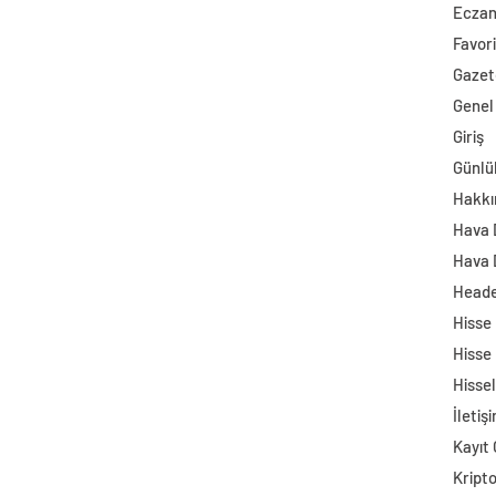
Ecza
Favori
Gazet
Genel
Giriş
Günlü
Hakkı
Hava
Hava 
Head
Hisse
Hisse
Hisse
İletiş
Kayıt 
Kript