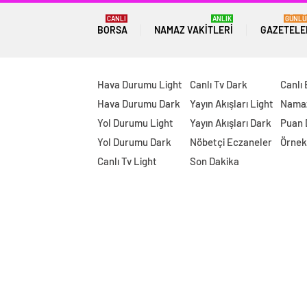
CANLI
ANLIK
GÜNLÜ
BORSA
NAMAZ VAKITLERI
GAZETELE
Hava Durumu Light
Canlı Tv Dark
Canlı
Hava Durumu Dark
Yayın Akışları Light
Namaz
Yol Durumu Light
Yayın Akışları Dark
Puan
Yol Durumu Dark
Nöbetçi Eczaneler
Örnek
Canlı Tv Light
Son Dakika