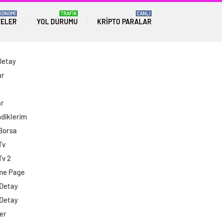
KONOMİ
TRAFİK
CANLI
TELER
YOL DURUMU
KRIPTO PARALAR
Detay
ar
ar
diklerim
 Borsa
Tv
Tv 2
me Page
 Detay
 Detay
er