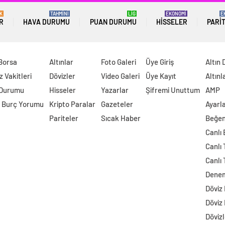
K
TAHMİNİ
LİG
EKONOMİ
E
R
HAVA DURUMU
PUAN DURUMU
HISSELER
PARI
 Borsa
Altınlar
Foto Galeri
Üye Giriş
Altın 
 Vakitleri
Dövizler
Video Galeri
Üye Kayıt
Altınl
 Durumu
Hisseler
Yazarlar
Şifremi Unuttum
AMP
 Burç Yorumu
Kripto Paralar
Gazeteler
Ayarl
Pariteler
Sıcak Haber
Beğen
Canlı
Canlı 
Canlı 
Dene
Döviz
Döviz
Dövizl