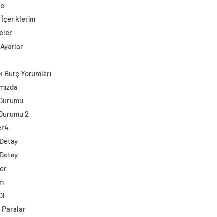
ne
 İçeriklerim
eler
 Ayarlar
k Burç Yorumları
mızda
 Durumu
Durumu 2
er4
 Detay
 Detay
ler
im
Ol
o Paralar