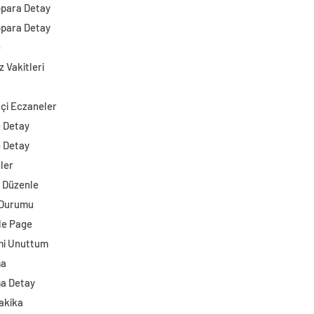
opara Detay
opara Detay
e
 Vakitleri
çi Eczaneler
e Detay
e Detay
ler
i Düzenle
 Durumu
e Page
mi Unuttum
ma
a Detay
akika