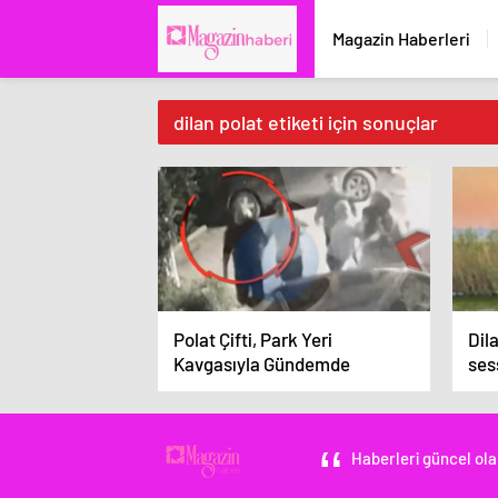
Magazin Haberleri
dilan polat etiketi için sonuçlar
Polat Çifti, Park Yeri
Dil
Kavgasıyla Gündemde
ses
Haberleri güncel ola