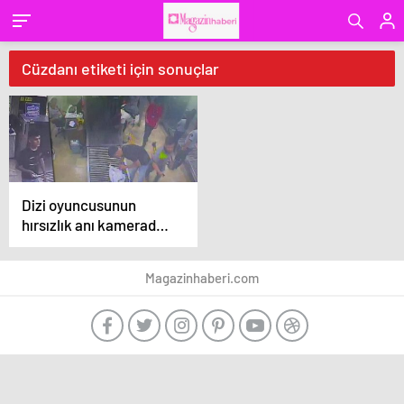
Cüzdanı etiketi için sonuçlar
Dizi oyuncusunun
hırsızlık anı kamerada!
‘Daha önce hiç
görmediğim bir olay’
Magazinhaberi.com