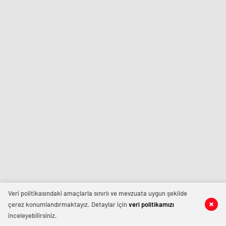
Veri politikasındaki amaçlarla sınırlı ve mevzuata uygun şekilde
çerez konumlandırmaktayız. Detaylar için
veri politikamızı
inceleyebilirsiniz.