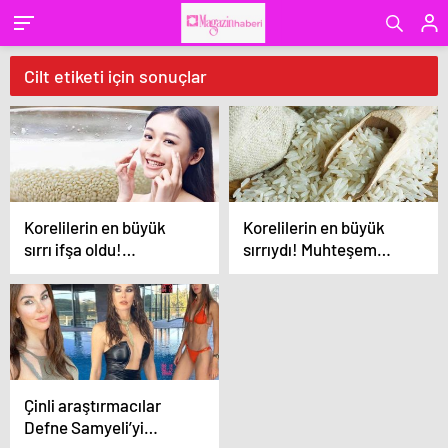
Cilt etiketi için sonuçlar
Korelilerin en büyük
Korelilerin en büyük
sırrı ifşa oldu!
sırrıydı! Muhteşem
Muhteşem cildin
cildin anahtarı pirinçte
anahtarı pirinçte
Çinli araştırmacılar
Defne Samyeli’yi