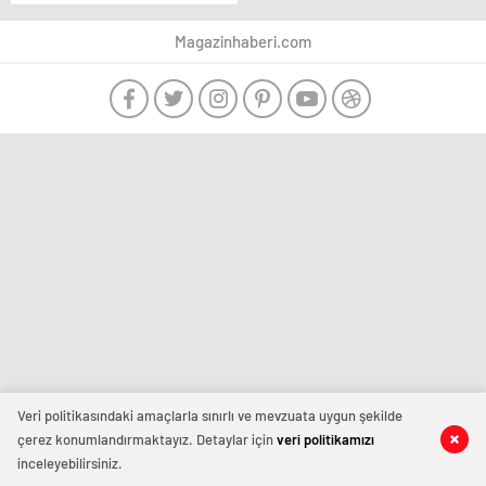
inceledi! ‘Büyük bir
sürpriz oldu’
Magazinhaberi.com
Veri politikasındaki amaçlarla sınırlı ve mevzuata uygun şekilde
çerez konumlandırmaktayız. Detaylar için
veri politikamızı
inceleyebilirsiniz.