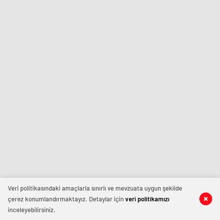
Veri politikasındaki amaçlarla sınırlı ve mevzuata uygun şekilde
çerez konumlandırmaktayız. Detaylar için
veri politikamızı
inceleyebilirsiniz.