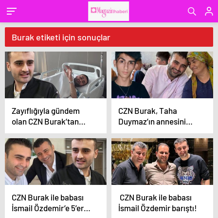
Burak etiketi için sonuçlar
Zayıflığıyla gündem
CZN Burak, Taha
olan CZN Burak’tan
Duymaz’ın annesini
hastane paylaşımı
ziyaret etti
CZN Burak ile babası
CZN Burak ile babası
İsmail Özdemir’e 5’er
İsmail Özdemir barıştı!