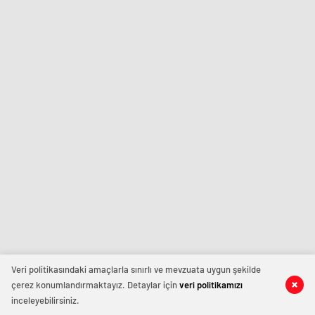
Veri politikasındaki amaçlarla sınırlı ve mevzuata uygun şekilde
çerez konumlandırmaktayız. Detaylar için
veri politikamızı
inceleyebilirsiniz.