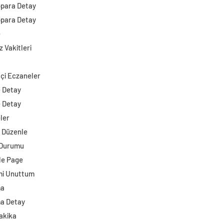
opara Detay
opara Detay
e
 Vakitleri
çi Eczaneler
e Detay
e Detay
ler
i Düzenle
 Durumu
e Page
mi Unuttum
ma
a Detay
akika