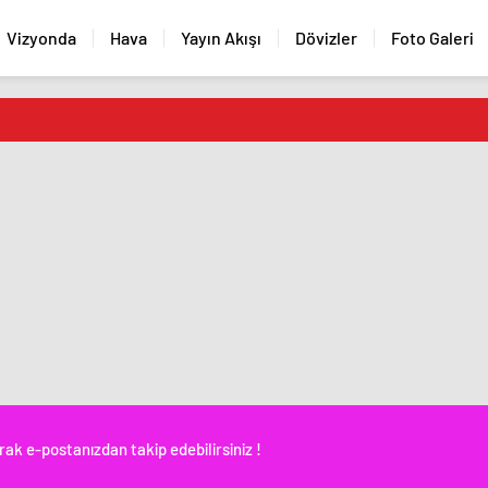
Vizyonda
Hava
Yayın Akışı
Dövizler
Foto Galeri
rak e-postanızdan takip edebilirsiniz !