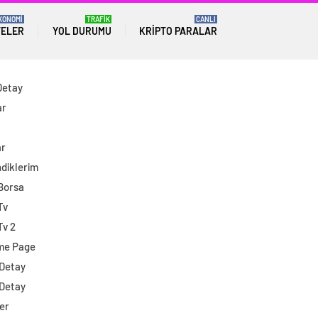
KONOMİ
TRAFİK
CANLI
TELER
YOL DURUMU
KRIPTO PARALAR
Detay
ar
ar
diklerim
 Borsa
Tv
Tv 2
me Page
 Detay
 Detay
er