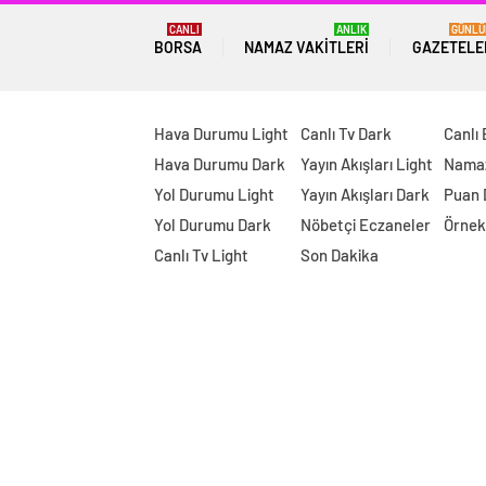
CANLI
ANLIK
GÜNLÜ
BORSA
NAMAZ VAKITLERI
GAZETELE
Hava Durumu Light
Canlı Tv Dark
Canlı
Hava Durumu Dark
Yayın Akışları Light
Namaz
Yol Durumu Light
Yayın Akışları Dark
Puan
Yol Durumu Dark
Nöbetçi Eczaneler
Örnek
Canlı Tv Light
Son Dakika