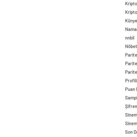
Kript
Kript
Küny
Namaz
nnbil
Nöbet
Parit
Parit
Parite
Profil
Puan
Sampl
Şifre
Sine
Sinem
Son D