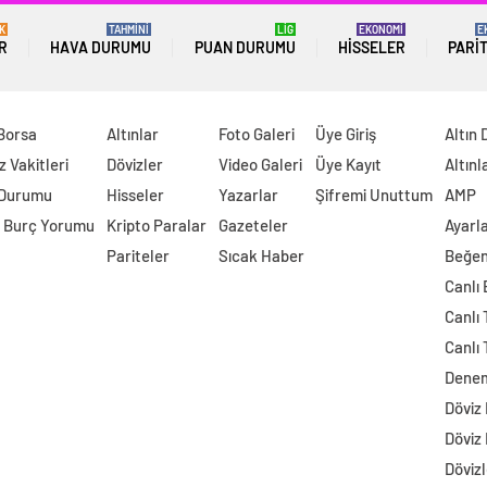
K
TAHMİNİ
LİG
EKONOMİ
E
R
HAVA DURUMU
PUAN DURUMU
HISSELER
PARI
 Borsa
Altınlar
Foto Galeri
Üye Giriş
Altın 
 Vakitleri
Dövizler
Video Galeri
Üye Kayıt
Altınl
 Durumu
Hisseler
Yazarlar
Şifremi Unuttum
AMP
 Burç Yorumu
Kripto Paralar
Gazeteler
Ayarl
Pariteler
Sıcak Haber
Beğen
Canlı
Canlı 
Canlı 
Dene
Döviz
Döviz
Dövizl