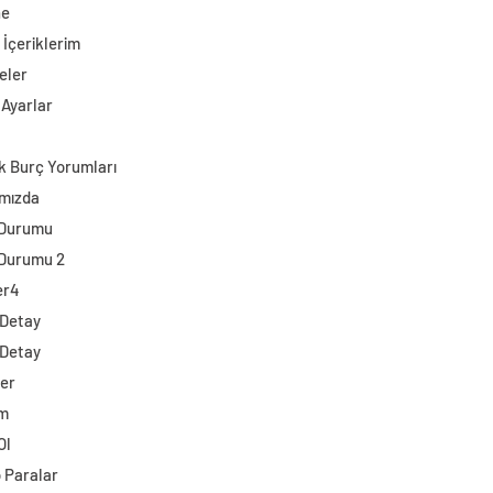
ne
 İçeriklerim
eler
 Ayarlar
k Burç Yorumları
mızda
 Durumu
Durumu 2
er4
 Detay
 Detay
ler
im
Ol
o Paralar