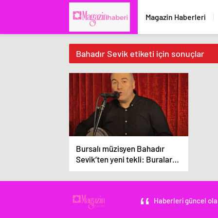
Magazin Haberleri
Bahadır Sevik etiketi için sonuçlar
Bursalı müzisyen Bahadır
Sevik’ten yeni tekli: Buralar
hep dutluktu!
Haberleri güncel ola