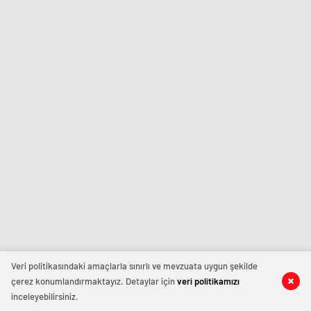
Veri politikasındaki amaçlarla sınırlı ve mevzuata uygun şekilde
çerez konumlandırmaktayız. Detaylar için
veri politikamızı
inceleyebilirsiniz.