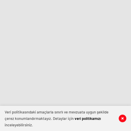
Veri politikasındaki amaçlarla sınırlı ve mevzuata uygun şekilde
çerez konumlandırmaktayız. Detaylar için
veri politikamızı
inceleyebilirsiniz.