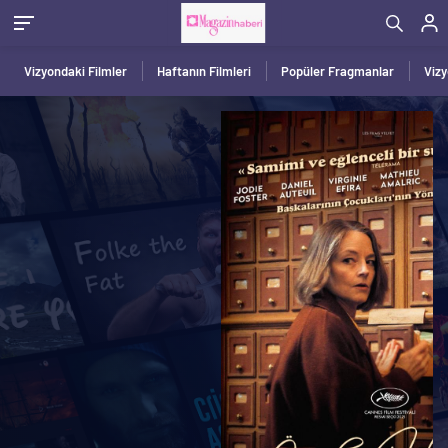
Vizyondaki Filmler
Haftanın Filmleri
Popüler Fragmanlar
Viz