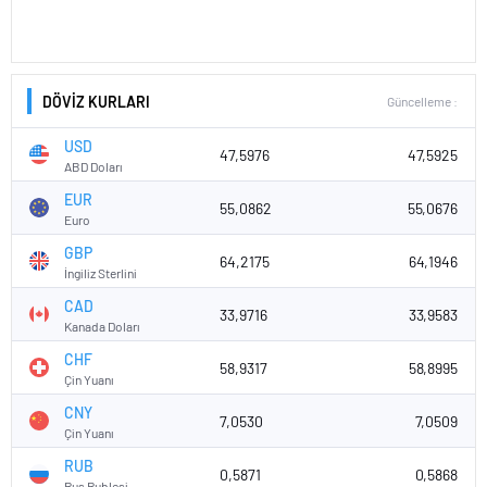
DÖVİZ KURLARI
Güncelleme :
USD
47,5976
47,5925
ABD Doları
EUR
55,0862
55,0676
Euro
GBP
64,2175
64,1946
İngiliz Sterlini
CAD
33,9716
33,9583
Kanada Doları
CHF
58,9317
58,8995
Çin Yuanı
CNY
7,0530
7,0509
Çin Yuanı
RUB
0,5871
0,5868
Rus Rublesi