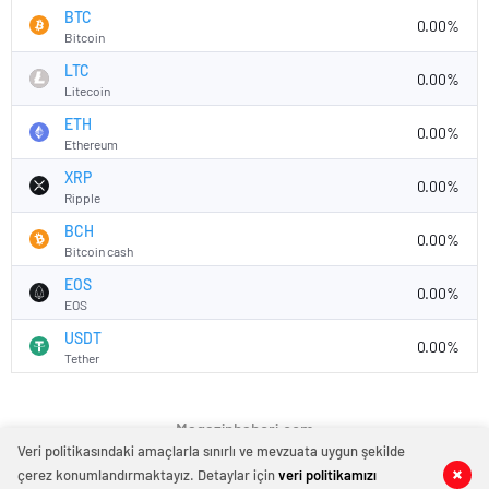
BTC
0.00%
Bitcoin
LTC
0.00%
Litecoin
ETH
0.00%
Ethereum
XRP
0.00%
Ripple
BCH
0.00%
Bitcoin cash
EOS
0.00%
EOS
USDT
0.00%
Tether
Magazinhaberi.com
Veri politikasındaki amaçlarla sınırlı ve mevzuata uygun şekilde
çerez konumlandırmaktayız. Detaylar için
veri politikamızı