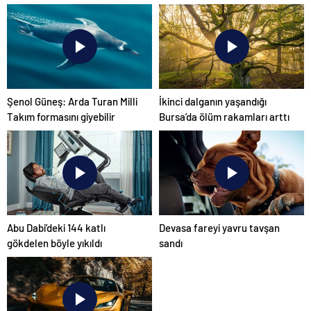
önemi var
ilk tepkisi!
Şenol Güneş: Arda Turan Milli
İkinci dalganın yaşandığı
Takım formasını giyebilir
Bursa’da ölüm rakamları arttı
Abu Dabi’deki 144 katlı
Devasa fareyi yavru tavşan
gökdelen böyle yıkıldı
sandı