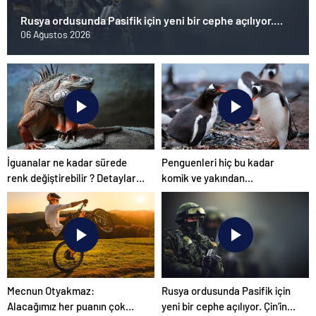
Rusya ordusunda Pasifik için yeni bir cephe açılıyor.
Çin’in ilk tepkisi!
06 Ağustos 2026
İguanalar ne kadar sürede
Penguenleri hiç bu kadar
renk değiştirebilir ? Detaylar
komik ve yakından
burada…
görmemiştiniz
Mecnun Otyakmaz:
Rusya ordusunda Pasifik için
Alacağımız her puanın çok
yeni bir cephe açılıyor. Çin’in