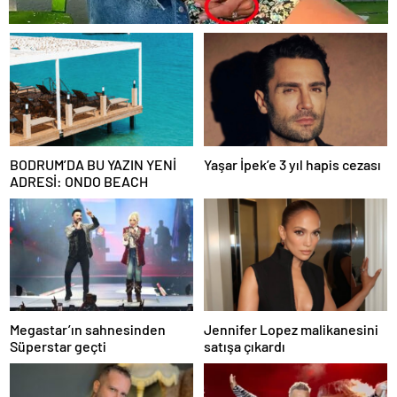
BODRUM’DA BU YAZIN YENİ
Yaşar İpek’e 3 yıl hapis cezası
ADRESİ: ONDO BEACH
Megastar’ın sahnesinden
Jennifer Lopez malikanesini
Süperstar geçti
satışa çıkardı