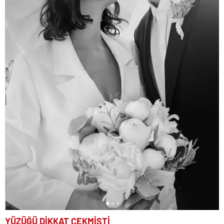
YÜZÜĞÜ DİKKAT ÇEKMİŞTİ