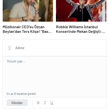
Müzikonair CEO’su Özcan
Robbie Williams İstanbul
Beylan’dan Ters Köşe! “Bas
Konserinde Mekan Değişti:
Git” ile Müzik Kariyerine İlk
Heyecan Ataköy Marina’ya
Adımını Attı!
Taşındı!
En az 10 karakter gerekli
Gönder