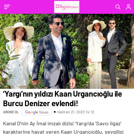
‘Yargı’nın yıldızı Kaan Urgancıoğlu ile
Burcu Denizer evlendi!
Haziran 21, 2023 14:12
ABONE OL
News
Kanal D’nin Ay İmal imzalı dizisi ‘Yargı’da ‘Savcı Ilgaz’
karakterine hayat veren Kaan Urgancıoğlu, sevgilisi