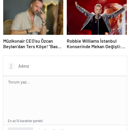
Müzikonair CEO’su Özcan
Robbie Williams İstanbul
Beylan’dan Ters Köşe! “Bas
Konserinde Mekan Değişti:
Git” ile Müzik Kariyerine İlk
Heyecan Ataköy Marina’ya
Adımını Attı!
Taşındı!
En az 10 karakter gerekli