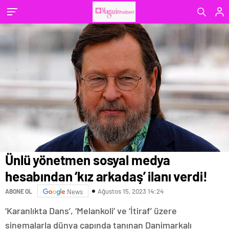
Ünlü yönetmen sosyal medya
hesabından ‘kız arkadaş’ ilanı verdi!
Ağustos 15, 2023 14:24
ABONE OL
News
‘Karanlıkta Dans’, ‘Melankoli’ ve ‘İtiraf’ üzere
sinemalarla dünya çapında tanınan Danimarkalı