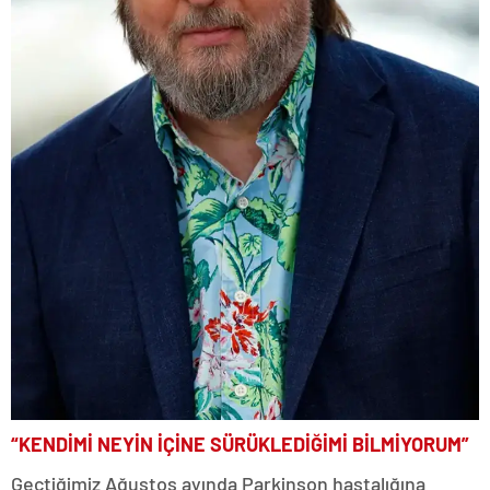
“KENDİMİ NEYİN İÇİNE SÜRÜKLEDİĞİMİ BİLMİYORUM”
Geçtiğimiz Ağustos ayında Parkinson hastalığına