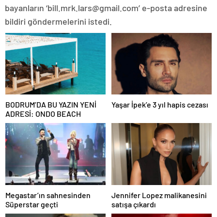
bayanların ‘bill.mrk.lars@gmail.com’ e-posta adresine
bildiri göndermelerini istedi.
BODRUM’DA BU YAZIN YENİ
Yaşar İpek’e 3 yıl hapis cezası
ADRESİ: ONDO BEACH
Megastar’ın sahnesinden
Jennifer Lopez malikanesini
Süperstar geçti
satışa çıkardı