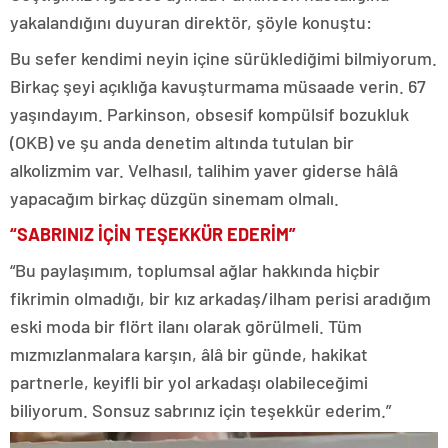
yakalandığını duyuran direktör, şöyle konuştu:
Bu sefer kendimi neyin içine sürüklediğimi bilmiyorum.
Birkaç şeyi açıklığa kavuşturmama müsaade verin. 67
yaşındayım. Parkinson, obsesif kompülsif bozukluk
(OKB) ve şu anda denetim altında tutulan bir
alkolizmim var. Velhasıl, talihim yaver giderse hâlâ
yapacağım birkaç düzgün sinemam olmalı.
“SABRINIZ İÇİN TEŞEKKÜR EDERİM”
“Bu paylaşımım, toplumsal ağlar hakkında hiçbir
fikrimin olmadığı, bir kız arkadaş/ilham perisi aradığım
eski moda bir flört ilanı olarak görülmeli. Tüm
mızmızlanmalara karşın, âlâ bir günde, hakikat
partnerle, keyifli bir yol arkadaşı olabileceğimi
biliyorum. Sonsuz sabrınız için teşekkür ederim.”