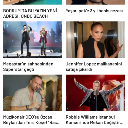
BODRUM’DA BU YAZIN YENİ
Yaşar İpek’e 3 yıl hapis cezası
ADRESİ: ONDO BEACH
Megastar’ın sahnesinden
Jennifer Lopez malikanesini
Süperstar geçti
satışa çıkardı
Müzikonair CEO’su Özcan
Robbie Williams İstanbul
Beylan’dan Ters Köşe! “Bas
Konserinde Mekan Değişti:
Git” ile Müzik Kariyerine İlk
Heyecan Ataköy Marina’ya